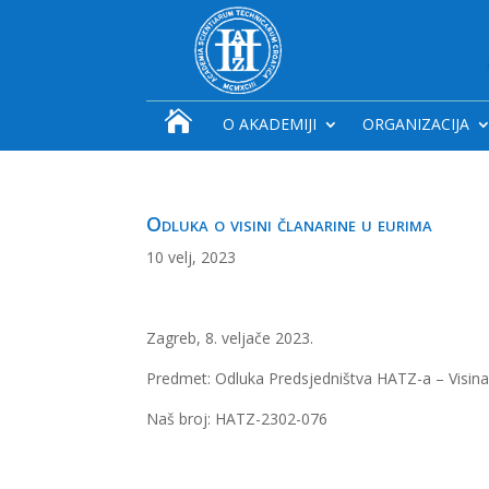

O AKADEMIJI
ORGANIZACIJA
Odluka o visini članarine u eurima
10 velj, 2023
Zagreb, 8. veljače 2023.
Predmet: Odluka Predsjedništva HATZ-a – Visina
Naš broj: HATZ-2302-076