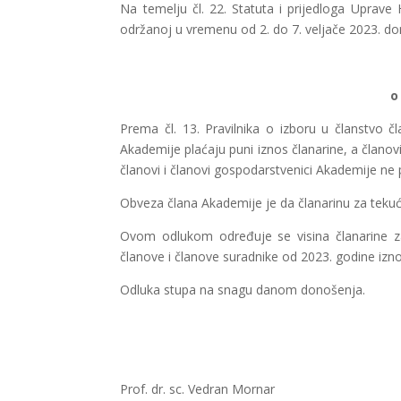
Na temelju čl. 22. Statuta i prijedloga Uprave 
održanoj u vremenu od 2. do 7. veljače 2023. do
o
Prema čl. 13. Pravilnika o izboru u članstvo 
Akademije plaćaju puni iznos članarine, a člano
članovi i članovi gospodarstvenici Akademije ne p
Obveza člana Akademije je da članarinu za tekuć
Ovom odlukom određuje se visina članarine za
članove i članove suradnike od 2023. godine izno
Odluka stupa na snagu danom donošenja.
Prof. dr. sc. Vedran Mornar