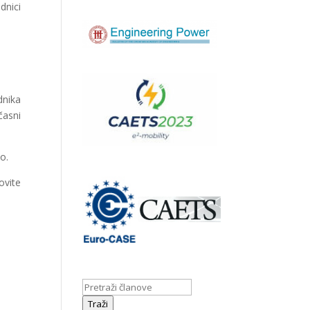
dnici
dnika
časni
o.
ovite
Traži