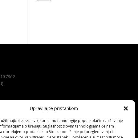
157362
d)
Upravljajte pristankom
žili najbolje iskustvo, koristimo tehnologije poput kolačića za čuvanje
up informacijama o uređaju. Suglasnost s ovim tehnologijama će nam
a obrađujemo podatke kao što su ponašanje pri pregledavanju ili
ID-ovi na ovoj web stranici. Nepristanak ili povlačenje suglasnosti može