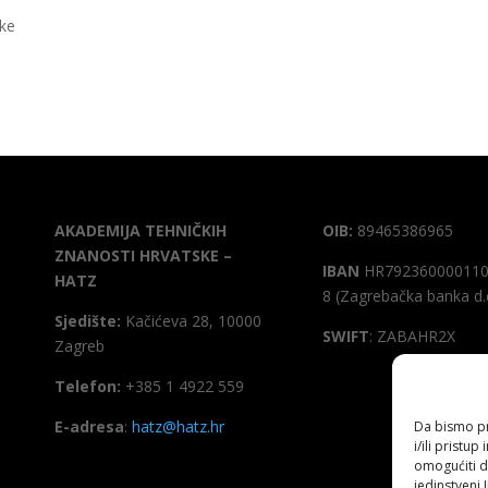
ske
AKADEMIJA TEHNIČKIH
OIB:
89465386965
ZNANOSTI HRVATSKE –
IBAN
HR792360000110
HATZ
8 (Zagrebačka banka d.
Sjedište:
Kačićeva 28, 10000
SWIFT
: ZABAHR2X
Zagreb
Telefon:
+385 1 4922 559
E-adresa
:
hatz@hatz.hr
Da bismo pru
i/ili prist
omogućiti d
jedinstveni 