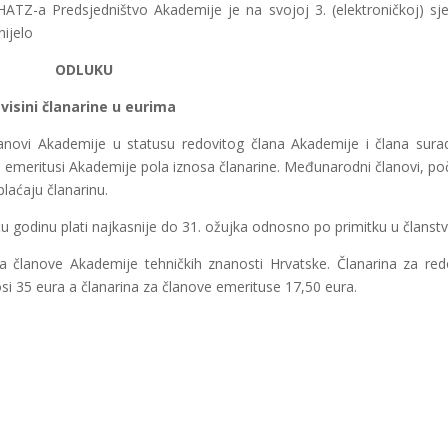
HATZ-a Predsjedništvo Akademije je na svojoj 3. (elektroničkoj) sje
nijelo
ODLUKU
 visini članarine u eurima
članovi Akademije u statusu redovitog člana Akademije i člana sura
vi emeritusi Akademije pola iznosa članarine. Međunarodni članovi, po
laćaju članarinu.
u godinu plati najkasnije do 31. ožujka odnosno po primitku u članstv
 članove Akademije tehničkih znanosti Hrvatske. Članarina za red
si 35 eura a članarina za članove emerituse 17,50 eura.