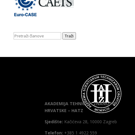
Traži
AKADEMIJA TEHNIČKIH ZNANOSTI
HRVATSKE – HATZ
Sjedište:
Kačićeva 28, 10000 Zagreb
Telefon:
+385 1 4922 559