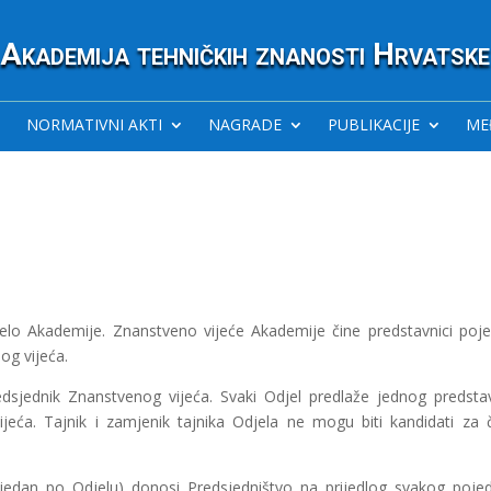
Akademija tehničkih znanosti Hrvatske
NORMATIVNI AKTI
NAGRADE
PUBLIKACIJE
ME
elo Akademije. Znanstveno vijeće Akademije čine predstavnici poje
og vijeća.
redsjednik Znanstvenog vijeća. Svaki Odjel predlaže jednog predsta
eća. Tajnik i zamjenik tajnika Odjela ne mogu biti kandidati za 
jedan po Odjelu) donosi Predsjedništvo na prijedlog svakog poje