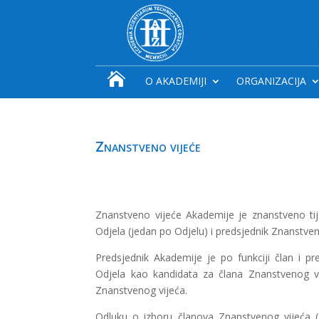

O AKADEMIJI
ORGANIZACIJA
Znanstveno vijeće
Znanstveno vijeće Akademije je znanstveno tij
Odjela (jedan po Odjelu) i predsjednik Znanstven
Predsjednik Akademije je po funkciji član i p
Odjela kao kandidata za člana Znanstvenog vij
Znanstvenog vijeća.
Odluku o izboru članova Znanstvenog vijeća (