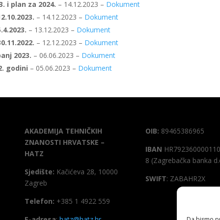
. i plan za 2024.
– 14.12.2023 –
Dokument
2.10.2023.
– 14.12.2023 –
Dokument
.4.2023.
– 13.12.2023 –
Dokument
0.11.2022.
– 12.12.2023 –
Dokument
banj 2023.
– 06.06.2023 –
Dokument
2. godini
– 05.06.2023 –
Dokument
AKADEMIJA TEHNIČKIH
OIB:
89465386965
ZNANOSTI HRVATSKE –
IBAN
HR792360000110
HATZ
8 (Zagrebačka banka d.
Sjedište:
Kačićeva 28, 10000
SWIFT
: ZABAHR2X
Zagreb
Telefon:
+385 1 4922 559
E-adresa
:
hatz@hatz.hr
Da bismo pru