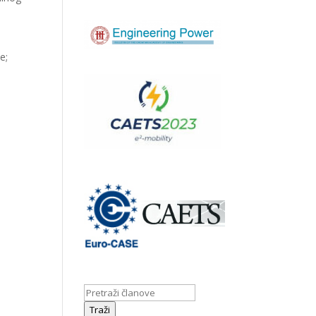
e;
Traži