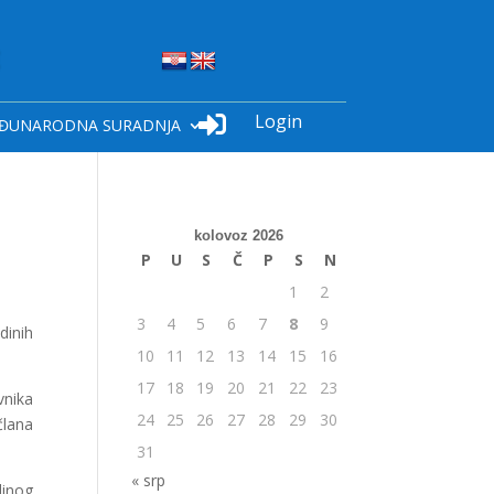
Login

ĐUNARODNA SURADNJA
kolovoz 2026
P
U
S
Č
P
S
N
1
2
3
4
5
6
7
8
9
dinih
10
11
12
13
14
15
16
17
18
19
20
21
22
23
vnika
24
25
26
27
28
29
30
člana
31
« srp
dinog