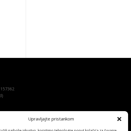
157362
d)
Upravljajte pristankom
žili najbolje iskustvo, koristimo tehnologije poput kolačića za čuvanje