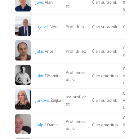
Jović
Alan
Član suradnik
INFORMA
sc.
SUSTAV
Jugović
Alen
Prof. dr. sc.
Član suradnik
ODJEL 
ODJEL K
Jukić
Ante
Prof. dr. sc.
Član suradnik
INŽENJE
ODJEL
Prof. emer.
Jukić
Tihomir
Član emeritus
ARHITEK
dr. sc.
URBANI
ODJEL
Izv. prof. dr.
Jurković
Željka
Član suradnik
ARHITEK
sc.
URBANI
ODJEL
Prof. emer.
Kalpić
Damir
Član emeritus
INFORMA
dr. sc.
SUSTAV