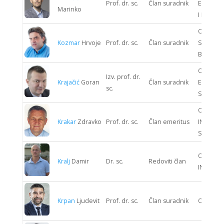
Prof. dr. sc.
Član suradnik
ELEKTRO
Marinko
I ELEKTR
ODJEL
Kozmar
Hrvoje
Prof. dr. sc.
Član suradnik
STROJAR
BRODOG
ODJEL
Izv. prof. dr.
Krajačić
Goran
Član suradnik
ENERGIJ
sc.
SUSTAV
ODJEL
Krakar
Zdravko
Prof. dr. sc.
Član emeritus
INFORMA
SUSTAV
ODJEL K
Kralj
Damir
Dr. sc.
Redoviti član
INŽENJE
Krpan
Ljudevit
Prof. dr. sc.
Član suradnik
ODJEL 