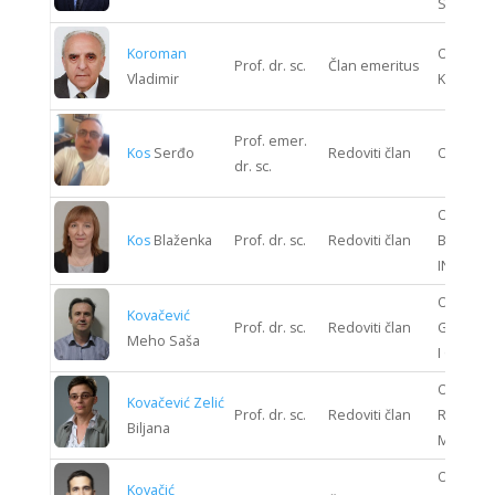
SUSTAV
Koroman
ODJEL S
Prof. dr. sc.
Član emeritus
Vladimir
KIBERNE
Prof. emer.
Kos
Serđo
Redoviti član
ODJEL 
dr. sc.
ODJEL
Kos
Blaženka
Prof. dr. sc.
Redoviti član
BIOPRO
INŽENJE
ODJEL
Kovačević
Prof. dr. sc.
Redoviti član
GRAĐEV
Meho Saša
I GEODEZ
ODJEL
Kovačević Zelić
Prof. dr. sc.
Redoviti član
RUDARST
Biljana
METALUR
ODJEL
Kovačić