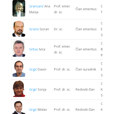
Grancarić
Ana
Prof. emer.
ODJEL T
Član emeritus
Marija
dr. sc.
TEHNOLO
ODJEL
Granić
Goran
Dr. sc.
Član emeritus
ENERGIJ
SUSTAV
ODJEL
Prof. emer.
Grbac
Ivica
Član emeritus
BIOPRO
dr. sc.
INŽENJE
ODJEL
Grgić
Davor
Prof. dr. sc.
Član suradnik
ENERGIJ
SUSTAV
ODJEL
Grgić
Sonja
Prof. dr. sc.
Redoviti član
KOMUNIK
SUSTAV
ODJEL
Grgić
Mislav
Prof. dr. sc.
Redoviti član
KOMUNIK