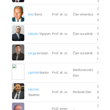
SUSTAV
ODJEL
Kviz
Boris
Prof. dr. sc.
Član emeritus
KOMUNIK
SUSTAV
ODJEL
Lakušić
Stjepan
Prof. dr. sc.
Član suradnik
GRAĐEV
I GEODEZ
ODJEL
Lerga
Jonatan
Prof. dr. sc.
Član suradnik
ELEKTRO
I ELEKTR
Međunarodni
Lipičnik
Martin
Prof. dr. sc.
ODJEL 
član
ODJEL
Lipovac
Prof. dr. sc.
Redoviti član
KOMUNIK
Vladimir
SUSTAV
ODJEL
Prof. emer.