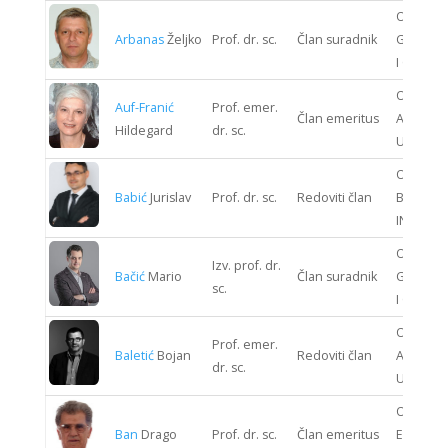
ODJEL
Arbanas
Željko
Prof. dr. sc.
Član suradnik
GRAĐEV
I GEODEZ
ODJEL
Auf-Franić
Prof. emer.
Član emeritus
ARHITEK
Hildegard
dr. sc.
URBANI
ODJEL
Babić
Jurislav
Prof. dr. sc.
Redoviti član
BIOPRO
INŽENJE
ODJEL
Izv. prof. dr.
Bačić
Mario
Član suradnik
GRAĐEV
sc.
I GEODEZ
ODJEL
Prof. emer.
Baletić
Bojan
Redoviti član
ARHITEK
dr. sc.
URBANI
ODJEL
Ban
Drago
Prof. dr. sc.
Član emeritus
ELEKTRO