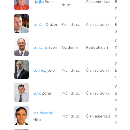
Ljuljka
Boris
Član emeritus
BIOPRO
dr. sc.
INŽENJE
ODJEL
Lončar
Dražen
Prof. dr. sc.
Član suradnik
ENERGIJ
SUSTAV
ODJEL
Lončarić
Sven
Akademik
Redoviti član
INFORMA
SUSTAV
ODJEL
Lörincz
Josip
Prof. dr. sc.
Član suradnik
ELEKTRO
I ELEKTR
ODJEL
Lulić
Zoran
Prof. dr. sc.
Član suradnik
STROJAR
BRODOG
ODJEL
Majdandžić
Prof. dr. sc.
Član emeritus
INFORMA
Niko
SUSTAV