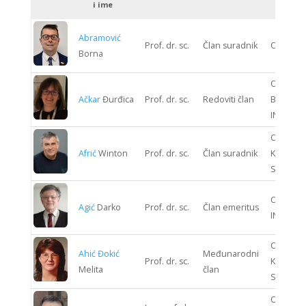
i ime
Abramović
Prof. dr. sc.
Član suradnik
ODJEL 
Borna
ODJEL
Ačkar
Đurđica
Prof. dr. sc.
Redoviti član
BIOPRO
INŽENJE
ODJEL
Afrić
Winton
Prof. dr. sc.
Član suradnik
KOMUNIK
SUSTAV
ODJEL G
Agić
Darko
Prof. dr. sc.
Član emeritus
INŽENJE
ODJEL
Ahić Đokić
Međunarodni
Prof. dr. sc.
KOMUNIK
Melita
član
SUSTAV
ODJEL