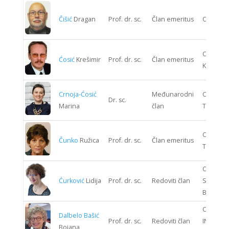
Čišić
Dragan
Prof. dr. sc.
Član emeritus
ODJEL 
ODJEL S
Ćosić
Krešimir
Prof. dr. sc.
Član emeritus
KIBERNE
Crnoja-Ćosić
Međunarodni
ODJEL T
Dr. sc.
Marina
član
TEHNOLO
ODJEL T
Čunko
Ružica
Prof. dr. sc.
Član emeritus
TEHNOLO
ODJEL
Ćurković
Lidija
Prof. dr. sc.
Redoviti član
STROJAR
BRODOG
ODJEL
Dalbelo Bašić
Prof. dr. sc.
Redoviti član
INFORMA
Bojana