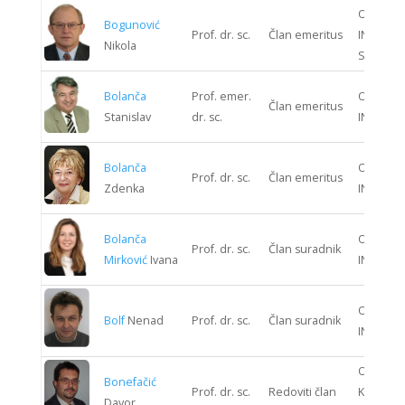
ODJEL
Bogunović
Prof. dr. sc.
Član emeritus
INFORMA
Nikola
SUSTAV
Bolanča
Prof. emer.
ODJEL G
Član emeritus
Stanislav
dr. sc.
INŽENJE
Bolanča
ODJEL G
Prof. dr. sc.
Član emeritus
Zdenka
INŽENJE
Bolanča
ODJEL G
Prof. dr. sc.
Član suradnik
Mirković
Ivana
INŽENJE
ODJEL K
Bolf
Nenad
Prof. dr. sc.
Član suradnik
INŽENJE
ODJEL
Bonefačić
Prof. dr. sc.
Redoviti član
KOMUNIK
Davor