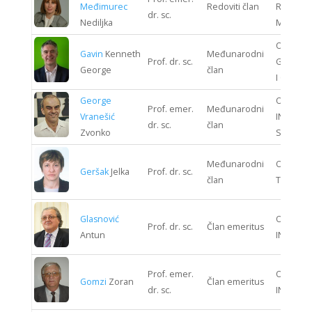
Međimurec
Redoviti član
RUDARST
dr. sc.
Nediljka
METALUR
ODJEL
Gavin
Kenneth
Međunarodni
Prof. dr. sc.
GRAĐEV
George
član
I GEODEZ
George
ODJEL
Prof. emer.
Međunarodni
Vranešić
INFORMA
dr. sc.
član
Zvonko
SUSTAV
Međunarodni
ODJEL T
Geršak
Jelka
Prof. dr. sc.
član
TEHNOLO
Glasnović
ODJEL K
Prof. dr. sc.
Član emeritus
Antun
INŽENJE
Prof. emer.
ODJEL K
Gomzi
Zoran
Član emeritus
dr. sc.
INŽENJE