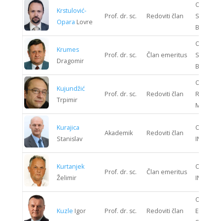
ODJEL
Krstulović-
Prof. dr. sc.
Redoviti član
STROJAR
Opara
Lovre
BRODOG
ODJEL
Krumes
Prof. dr. sc.
Član emeritus
STROJAR
Dragomir
BRODOG
ODJEL
Kujundžić
Prof. dr. sc.
Redoviti član
RUDARST
Trpimir
METALUR
Kurajica
ODJEL K
Akademik
Redoviti član
Stanislav
INŽENJE
Kurtanjek
ODJEL K
Prof. dr. sc.
Član emeritus
Želimir
INŽENJE
ODJEL
Kuzle
Igor
Prof. dr. sc.
Redoviti član
ENERGIJ