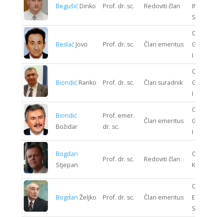
Begušić
Dinko
Prof. dr. sc.
Redoviti član
INFORMA
SUSTAV
ODJEL
Beslać
Jovo
Prof. dr. sc.
Član emeritus
GRAĐEV
I GEODEZ
ODJEL
Biondić
Ranko
Prof. dr. sc.
Član suradnik
GRAĐEV
I GEODEZ
ODJEL
Biondić
Prof. emer.
Član emeritus
GRAĐEV
Božidar
dr. sc.
I GEODEZ
Bogdan
ODJEL S
Prof. dr. sc.
Redoviti član
Stjepan
KIBERNE
ODJEL
Bogdan
Željko
Prof. dr. sc.
Član emeritus
ENERGIJ
SUSTAV