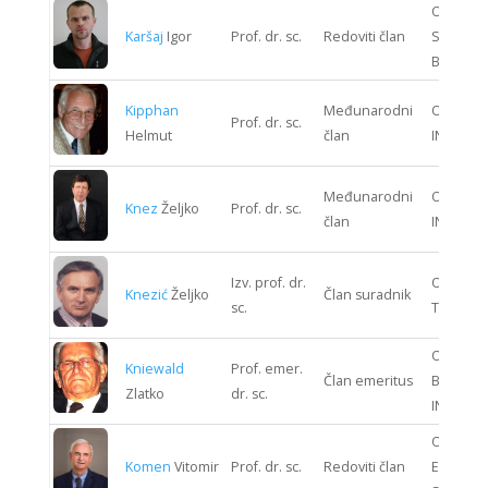
ODJEL
Karšaj
Igor
Prof. dr. sc.
Redoviti član
STROJAR
BRODOG
Kipphan
Međunarodni
ODJEL G
Prof. dr. sc.
Helmut
član
INŽENJE
Međunarodni
ODJEL K
Knez
Željko
Prof. dr. sc.
član
INŽENJE
Izv. prof. dr.
ODJEL T
Knezić
Željko
Član suradnik
sc.
TEHNOLO
ODJEL
Kniewald
Prof. emer.
Član emeritus
BIOPRO
Zlatko
dr. sc.
INŽENJE
ODJEL
Komen
Vitomir
Prof. dr. sc.
Redoviti član
ENERGIJ