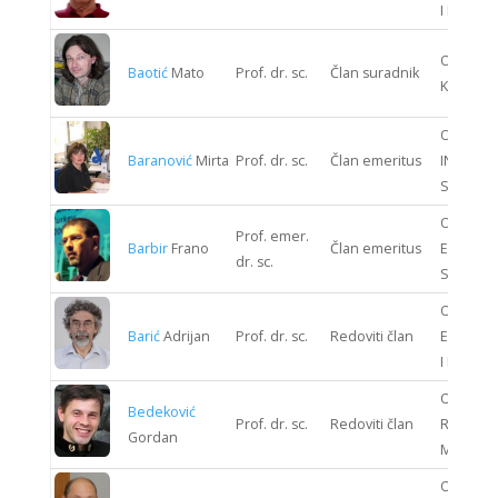
I ELEKTR
ODJEL S
Baotić
Mato
Prof. dr. sc.
Član suradnik
KIBERNE
ODJEL
Baranović
Mirta
Prof. dr. sc.
Član emeritus
INFORMA
SUSTAV
ODJEL
Prof. emer.
Barbir
Frano
Član emeritus
ENERGIJ
dr. sc.
SUSTAV
ODJEL
Barić
Adrijan
Prof. dr. sc.
Redoviti član
ELEKTRO
I ELEKTR
ODJEL
Bedeković
Prof. dr. sc.
Redoviti član
RUDARST
Gordan
METALUR
ODJEL