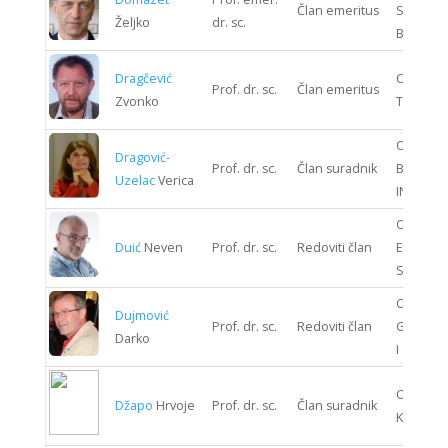
Član emeritus
STROJAR
Željko
dr. sc.
BRODOG
Dragčević
ODJEL T
Prof. dr. sc.
Član emeritus
Zvonko
TEHNOLO
ODJEL
Dragović-
Prof. dr. sc.
Član suradnik
BIOPRO
Uzelac
Verica
INŽENJE
ODJEL
Duić
Neven
Prof. dr. sc.
Redoviti član
ENERGIJ
SUSTAV
ODJEL
Dujmović
Prof. dr. sc.
Redoviti član
GRAĐEV
Darko
I GEODEZ
ODJEL S
Džapo
Hrvoje
Prof. dr. sc.
Član suradnik
KIBERNE