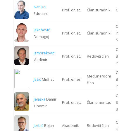
Ivanjko
Prof. dr. sc.
Član suradnik
ODJEL 
Edouard
ODJEL
Jakobović
Prof. dr. sc.
Član suradnik
INFORMA
Domagoj
SUSTAV
ODJEL
Jambreković
Prof. dr. sc.
Redoviti član
BIOPRO
Vladimir
INŽENJE
ODJEL
Međunarodni
Jašić
Midhat
Prof. emer.
BIOPRO
član
INŽENJE
ODJEL
Jelaska
Damir
Prof. dr. sc.
Član emeritus
STROJAR
Tihomir
BRODOG
ODJEL S
Jerbić
Bojan
Akademik
Redoviti član
KIBERNE