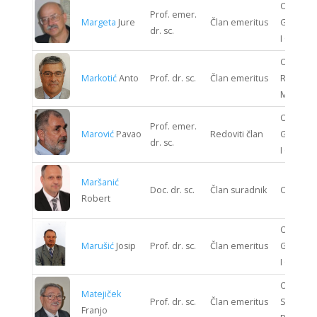
ODJEL
Prof. emer.
Margeta
Jure
Član emeritus
GRAĐEV
dr. sc.
I GEODEZ
ODJEL
Markotić
Anto
Prof. dr. sc.
Član emeritus
RUDARST
METALUR
ODJEL
Prof. emer.
Marović
Pavao
Redoviti član
GRAĐEV
dr. sc.
I GEODEZ
Maršanić
Doc. dr. sc.
Član suradnik
ODJEL 
Robert
ODJEL
Marušić
Josip
Prof. dr. sc.
Član emeritus
GRAĐEV
I GEODEZ
ODJEL
Matejiček
Prof. dr. sc.
Član emeritus
STROJAR
Franjo