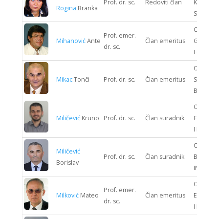
Prof. dr. sc.
Redoviti član
KOMUNIK
Rogina
Branka
SUSTAV
ODJEL
Prof. emer.
Mihanović
Ante
Član emeritus
GRAĐEV
dr. sc.
I GEODEZ
ODJEL
Mikac
Tonči
Prof. dr. sc.
Član emeritus
STROJAR
BRODOG
ODJEL
Miličević
Kruno
Prof. dr. sc.
Član suradnik
ELEKTRO
I ELEKTR
ODJEL
Miličević
Prof. dr. sc.
Član suradnik
BIOPRO
Borislav
INŽENJE
ODJEL
Prof. emer.
Milković
Mateo
Član emeritus
ELEKTRO
dr. sc.
I ELEKTR