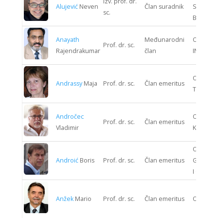
Izv. prof. dr.
Alujević
Neven
Član suradnik
STROJAR
sc.
BRODOG
Anayath
Međunarodni
ODJEL G
Prof. dr. sc.
Rajendrakumar
član
INŽENJE
ODJEL T
Andrassy
Maja
Prof. dr. sc.
Član emeritus
TEHNOLO
Andročec
ODJEL S
Prof. dr. sc.
Član emeritus
Vladimir
KIBERNE
ODJEL
Androić
Boris
Prof. dr. sc.
Član emeritus
GRAĐEV
I GEODEZ
Anžek
Mario
Prof. dr. sc.
Član emeritus
ODJEL 