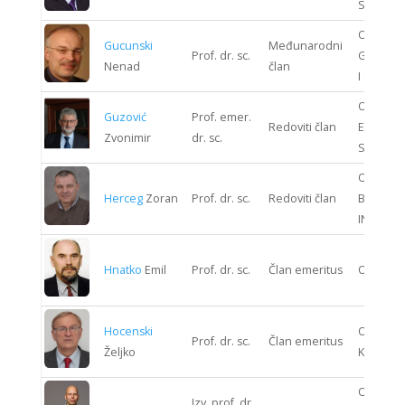
SUSTAV
ODJEL
Gucunski
Međunarodni
Prof. dr. sc.
GRAĐEV
Nenad
član
I GEODEZ
ODJEL
Guzović
Prof. emer.
Redoviti član
ENERGIJ
Zvonimir
dr. sc.
SUSTAV
ODJEL
Herceg
Zoran
Prof. dr. sc.
Redoviti član
BIOPRO
INŽENJE
Hnatko
Emil
Prof. dr. sc.
Član emeritus
ODJEL 
Hocenski
ODJEL S
Prof. dr. sc.
Član emeritus
Željko
KIBERNE
ODJEL
Izv. prof. dr.