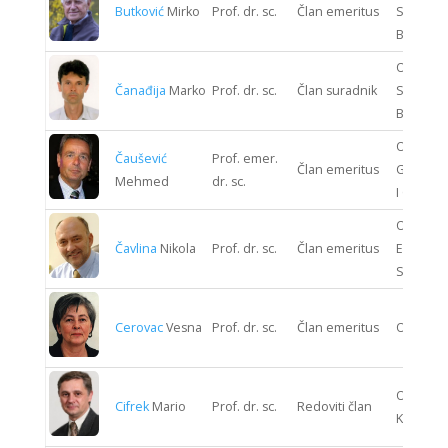
Butković
Mirko
Prof. dr. sc.
Član emeritus
STROJAR
BRODOG
ODJEL
Čanađija
Marko
Prof. dr. sc.
Član suradnik
STROJAR
BRODOG
ODJEL
Čaušević
Prof. emer.
Član emeritus
GRAĐEV
Mehmed
dr. sc.
I GEODEZ
ODJEL
Čavlina
Nikola
Prof. dr. sc.
Član emeritus
ENERGIJ
SUSTAV
Cerovac
Vesna
Prof. dr. sc.
Član emeritus
ODJEL 
ODJEL S
Cifrek
Mario
Prof. dr. sc.
Redoviti član
KIBERNE