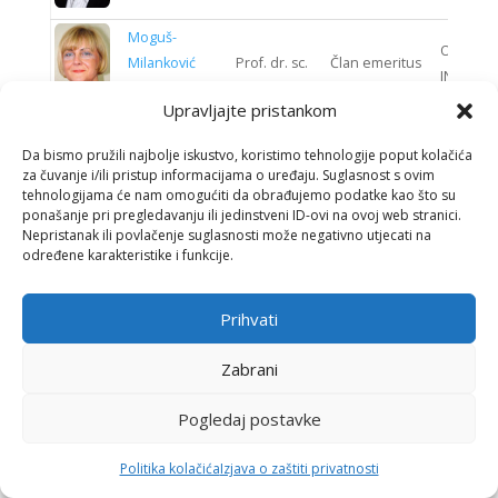
Moguš-
ODJEL K
Milanković
Prof. dr. sc.
Član emeritus
INŽENJE
Andrea
Upravljajte pristankom
ODJEL
Prof. emer.
Mornar
Vedran
Redoviti član
INFORMA
Da bismo pružili najbolje iskustvo, koristimo tehnologije poput kolačića
dr. sc.
za čuvanje i/ili pristup informacijama o uređaju. Suglasnost s ovim
SUSTAV
tehnologijama će nam omogućiti da obrađujemo podatke kao što su
ponašanje pri pregledavanju ili jedinstveni ID-ovi na ovoj web stranici.
Nepristanak ili povlačenje suglasnosti može negativno utjecati na
Mrnjavac
Edna
Prof. dr. sc.
Redoviti član
ODJEL 
određene karakteristike i funkcije.
ODJEL G
Prihvati
Mrvac
Nikola
Prof. dr. sc.
Redoviti član
INŽENJE
Zabrani
ODJEL
Izv. prof. dr.
Muštra
Mario
Član suradnik
KOMUNIK
Pogledaj postavke
sc.
SUSTAV
Politika kolačića
Izjava o zaštiti privatnosti
ODJEL