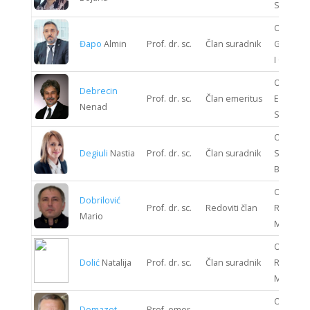
SUSTAV
ODJEL
Đapo
Almin
Prof. dr. sc.
Član suradnik
GRAĐEV
I GEODEZ
ODJEL
Debrecin
Prof. dr. sc.
Član emeritus
ENERGIJ
Nenad
SUSTAV
ODJEL
Degiuli
Nastia
Prof. dr. sc.
Član suradnik
STROJAR
BRODOG
ODJEL
Dobrilović
Prof. dr. sc.
Redoviti član
RUDARST
Mario
METALUR
ODJEL
Dolić
Natalija
Prof. dr. sc.
Član suradnik
RUDARST
METALUR
ODJEL
Domazet
Prof. emer.