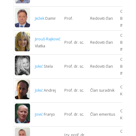
ODJEL
Ježek
Damir
Prof.
Redoviti član
BIOPRO
INŽENJE
ODJEL
Jirouš-Rajković
Prof. dr. sc.
Redoviti član
BIOPRO
Vlatka
INŽENJE
ODJEL
Jokić
Stela
Prof. dr. sc.
Redoviti član
BIOPRO
INŽENJE
ODJEL S
Jokić
Andrej
Prof. dr. sc.
Član suradnik
KIBERNE
ODJEL S
Jović
Franjo
Prof. dr. sc.
Član emeritus
KIBERNE
ODJEL
Izv. prof. dr.