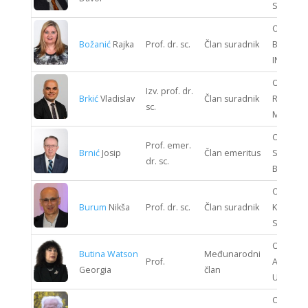
SUSTAV
ODJEL
Božanić
Rajka
Prof. dr. sc.
Član suradnik
BIOPRO
INŽENJE
ODJEL
Izv. prof. dr.
Brkić
Vladislav
Član suradnik
RUDARST
sc.
METALUR
ODJEL
Prof. emer.
Brnić
Josip
Član emeritus
STROJAR
dr. sc.
BRODOG
ODJEL
Burum
Nikša
Prof. dr. sc.
Član suradnik
KOMUNIK
SUSTAV
ODJEL
Butina Watson
Međunarodni
Prof.
ARHITEK
Georgia
član
URBANI
ODJEL