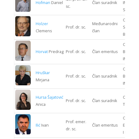
Hofman
Daniel
Član suradnik
INFORMA
sc.
SUSTAV
ODJEL
Holzer
Međunarodni
Prof. dr. sc.
STROJAR
Clemens
član
BRODOG
ODJEL
Horvat
Predrag
Prof. dr. sc.
Član emeritus
BIOPRO
INŽENJE
ODJEL
Hruškar
Prof. dr. sc.
Član suradnik
BIOPRO
Mirjana
INŽENJE
Hursa Šajatović
ODJEL T
Prof. dr. sc.
Član suradnik
Anica
TEHNOLO
ODJEL
Prof. emer.
Ilić
Ivan
Član emeritus
ELEKTRO
dr. sc.
I ELEKTR