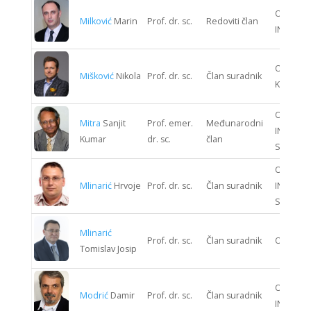
ODJEL G
Milković
Marin
Prof. dr. sc.
Redoviti član
INŽENJE
ODJEL S
Mišković
Nikola
Prof. dr. sc.
Član suradnik
KIBERNE
ODJEL
Mitra
Sanjit
Prof. emer.
Međunarodni
INFORMA
Kumar
dr. sc.
član
SUSTAV
ODJEL
Mlinarić
Hrvoje
Prof. dr. sc.
Član suradnik
INFORMA
SUSTAV
Mlinarić
Prof. dr. sc.
Član suradnik
ODJEL 
Tomislav Josip
ODJEL G
Modrić
Damir
Prof. dr. sc.
Član suradnik
INŽENJE