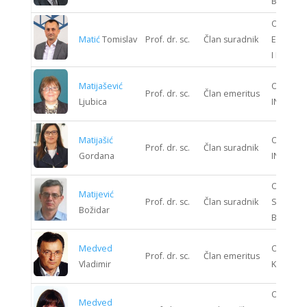
BRODOG
ODJEL
Matić
Tomislav
Prof. dr. sc.
Član suradnik
ELEKTRO
I ELEKTR
Matijašević
ODJEL K
Prof. dr. sc.
Član emeritus
Ljubica
INŽENJE
Matijašić
ODJEL K
Prof. dr. sc.
Član suradnik
Gordana
INŽENJE
ODJEL
Matijević
Prof. dr. sc.
Član suradnik
STROJAR
Božidar
BRODOG
Medved
ODJEL S
Prof. dr. sc.
Član emeritus
Vladimir
KIBERNE
ODJEL
Medved