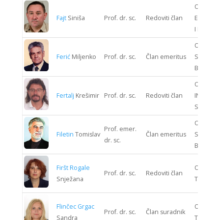
ODJEL
Fajt
Siniša
Prof. dr. sc.
Redoviti član
ELEKTRO
I ELEKTR
ODJEL
Ferić
Miljenko
Prof. dr. sc.
Član emeritus
STROJAR
BRODOG
ODJEL
Fertalj
Krešimir
Prof. dr. sc.
Redoviti član
INFORMA
SUSTAV
ODJEL
Prof. emer.
Filetin
Tomislav
Član emeritus
STROJAR
dr. sc.
BRODOG
Firšt Rogale
ODJEL T
Prof. dr. sc.
Redoviti član
Snježana
TEHNOLO
Flinčec Grgac
ODJEL T
Prof. dr. sc.
Član suradnik
Sandra
TEHNOLO