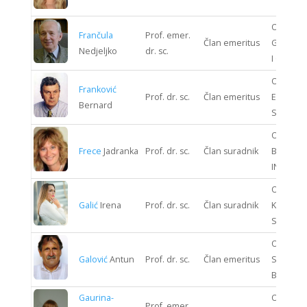
ODJEL
Frančula
Prof. emer.
Član emeritus
GRAĐEV
Nedjeljko
dr. sc.
I GEODEZ
ODJEL
Franković
Prof. dr. sc.
Član emeritus
ENERGIJ
Bernard
SUSTAV
ODJEL
Frece
Jadranka
Prof. dr. sc.
Član suradnik
BIOPRO
INŽENJE
ODJEL
Galić
Irena
Prof. dr. sc.
Član suradnik
KOMUNIK
SUSTAV
ODJEL
Galović
Antun
Prof. dr. sc.
Član emeritus
STROJAR
BRODOG
Gaurina-
ODJEL
Prof. emer.