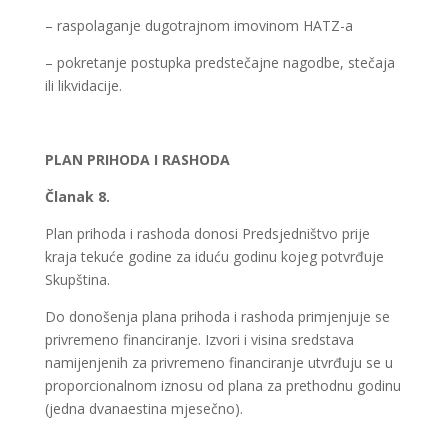
– raspolaganje dugotrajnom imovinom HATZ-a
– pokretanje postupka predstečajne nagodbe, stečaja
ili likvidacije.
PLAN PRIHODA I RASHODA
Članak 8.
Plan prihoda i rashoda donosi Predsjedništvo prije
kraja tekuće godine za iduću godinu kojeg potvrđuje
Skupština.
Do donošenja plana prihoda i rashoda primjenjuje se
privremeno financiranje. Izvori i visina sredstava
namijenjenih za privremeno financiranje utvrđuju se u
proporcionalnom iznosu od plana za prethodnu godinu
(jedna dvanaestina mjesečno).