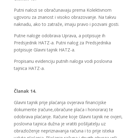
Putni nalozi se obračunavaju prema Kolektivnom
ugovoru za znanost i visoko obrazovanje. Na takvu
naknadu, ako to zatraže, imaju pravo i pozvani gosti.
Putne naloge odobrava Uprava, a potpisuje ih
Predsjednik HATZ-a. Putni nalog za Predsjednika
potpisuje Glavni tajnik HATZ-a.
Propisanu evidenciju putnih naloga vodi poslovna
tajnica HATZ-a.
Članak 14.
Glavni tajnik prije plaćanja ovjerava financijske
dokumente (račune,obračune plaća i honorara) te
odobrava plaćanje. Račune koje Glavni tajnik ne ovjeri,
poslovna tajnica dužna je vratiti pošiljatelju uz
obrazloženje nepriznavanja računa i to prije isteka
valute plaćanja. Plaćanje računa i drugih obveza vrši