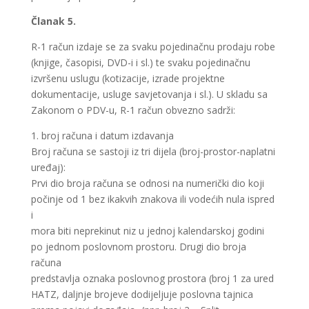
Članak 5.
R-1 račun izdaje se za svaku pojedinačnu prodaju robe
(knjige, časopisi, DVD-i i sl.) te svaku pojedinačnu
izvršenu uslugu (kotizacije, izrade projektne
dokumentacije, usluge savjetovanja i sl.). U skladu sa
Zakonom o PDV-u, R-1 račun obvezno sadrži:
1. broj računa i datum izdavanja
Broj računa se sastoji iz tri dijela (broj-prostor-naplatni
uređaj):
Prvi dio broja računa se odnosi na numerički dio koji
počinje od 1 bez ikakvih znakova ili vodećih nula ispred
i
mora biti neprekinut niz u jednoj kalendarskoj godini
po jednom poslovnom prostoru. Drugi dio broja
računa
predstavlja oznaka poslovnog prostora (broj 1 za ured
HATZ, daljnje brojeve dodijeljuje poslovna tajnica