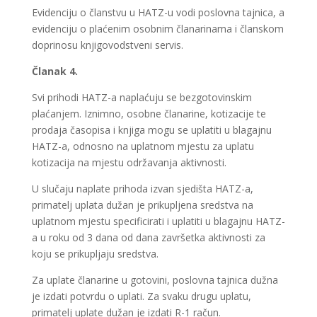
Evidenciju o članstvu u HATZ-u vodi poslovna tajnica, a
evidenciju o plaćenim osobnim članarinama i članskom
doprinosu knjigovodstveni servis.
Članak 4.
Svi prihodi HATZ-a naplaćuju se bezgotovinskim
plaćanjem. Iznimno, osobne članarine, kotizacije te
prodaja časopisa i knjiga mogu se uplatiti u blagajnu
HATZ-a, odnosno na uplatnom mjestu za uplatu
kotizacija na mjestu održavanja aktivnosti.
U slučaju naplate prihoda izvan sjedišta HATZ-a,
primatelj uplata dužan je prikupljena sredstva na
uplatnom mjestu specificirati i uplatiti u blagajnu HATZ-
a u roku od 3 dana od dana završetka aktivnosti za
koju se prikupljaju sredstva.
Za uplate članarine u gotovini, poslovna tajnica dužna
je izdati potvrdu o uplati. Za svaku drugu uplatu,
primatelj uplate dužan je izdati R-1 račun.