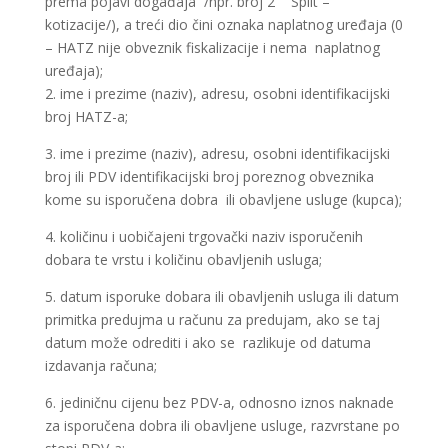
prema pojavi događaja /npr. broj 2 Split –
kotizacije/), a treći dio čini oznaka naplatnog uređaja (0
– HATZ nije obveznik fiskalizacije i nema naplatnog
uređaja);
2. ime i prezime (naziv), adresu, osobni identifikacijski
broj HATZ-a;
3. ime i prezime (naziv), adresu, osobni identifikacijski
broj ili PDV identifikacijski broj poreznog obveznika
kome su isporučena dobra ili obavljene usluge (kupca);
4. količinu i uobičajeni trgovački naziv isporučenih
dobara te vrstu i količinu obavljenih usluga;
5. datum isporuke dobara ili obavljenih usluga ili datum
primitka predujma u računu za predujam, ako se taj
datum može odrediti i ako se razlikuje od datuma
izdavanja računa;
6. jediničnu cijenu bez PDV-a, odnosno iznos naknade
za isporučena dobra ili obavljene usluge, razvrstane po