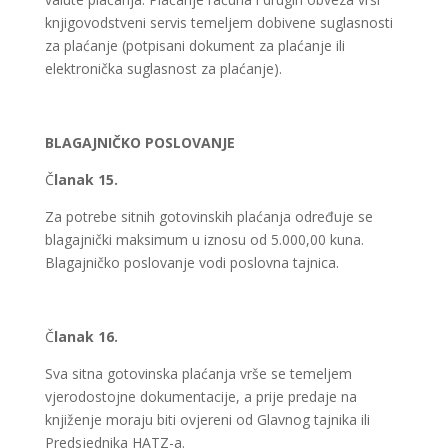
knjigovodstveni servis temeljem dobivene suglasnosti
za plaćanje (potpisani dokument za plaćanje ili
elektronička suglasnost za plaćanje).
BLAGAJNIČKO POSLOVANJE
Č
lanak 15.
Za potrebe sitnih gotovinskih plaćanja određuje se
blagajnički maksimum u iznosu od 5.000,00 kuna.
Blagajničko poslovanje vodi poslovna tajnica.
Č
lanak 16.
Sva sitna gotovinska plaćanja vrše se temeljem
vjerodostojne dokumentacije, a prije predaje na
knjiženje moraju biti ovjereni od Glavnog tajnika ili
Predsjednika HATZ-a.