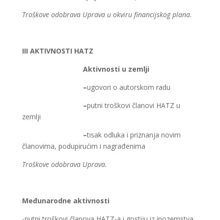
Troškove odobrava Uprava u okviru financijskog plana.
III AKTIVNOSTI HATZ
Aktivnosti u zemlji
–
ugovori o autorskom radu
–
putni troškovi članovi HATZ u
zemlji
–
tisak odluka i priznanja novim
članovima, podupirućim i nagrađenima
Troškove odobrava Uprava.
Međunarodne aktivnosti
-putni troškovi članova HATZ-a i gostiju iz inozemstva