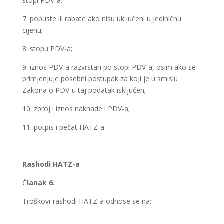
stopi PDV-a;
7. popuste ili rabate ako nisu uključeni u jediničnu
cijenu;
8. stopu PDV-a;
9. iznos PDV-a razvrstan po stopi PDV-a, osim ako se
primjenjuje posebni postupak za koji je u smislu
Zakona o PDV-u taj podatak isključen;
10. zbroj i iznos naknade i PDV-a;
11. potpis i pečat HATZ-a
Rashodi HATZ-a
Č
lanak 6.
Troškovi-rashodi HATZ-a odnose se na: