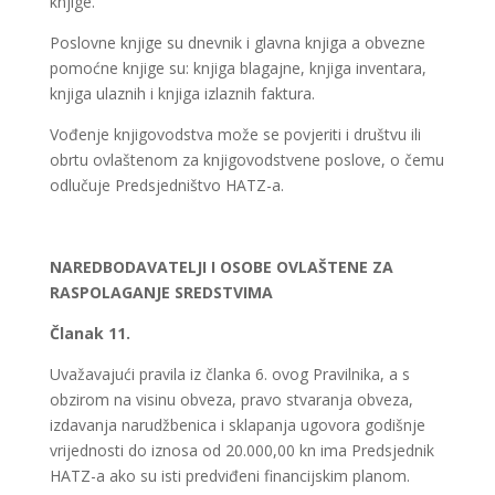
knjige.
Poslovne knjige su dnevnik i glavna knjiga a obvezne
pomoćne knjige su: knjiga blagajne, knjiga inventara,
knjiga ulaznih i knjiga izlaznih faktura.
Vođenje knjigovodstva može se povjeriti i društvu ili
obrtu ovlaštenom za knjigovodstvene poslove, o čemu
odlučuje Predsjedništvo HATZ-a.
NAREDBODAVATELJI I OSOBE OVLAŠTENE ZA
RASPOLAGANJE SREDSTVIMA
Č
lanak 11.
Uvažavajući pravila iz članka 6. ovog Pravilnika, a s
obzirom na visinu obveza, pravo stvaranja obveza,
izdavanja narudžbenica i sklapanja ugovora godišnje
vrijednosti do iznosa od 20.000,00 kn ima Predsjednik
HATZ-a ako su isti predviđeni financijskim planom.