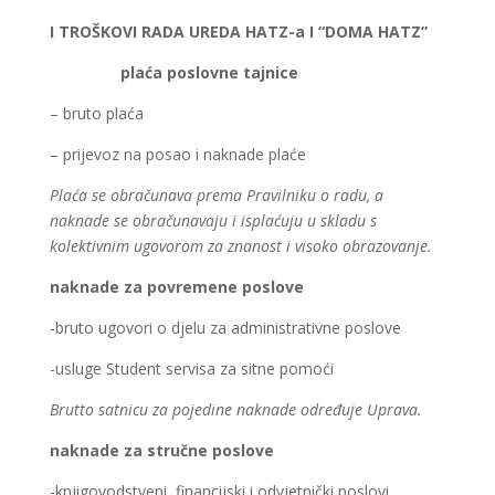
I TROŠKOVI RADA UREDA HATZ-a I “DOMA HATZ”
plaća poslovne tajnice
– bruto plaća
– prijevoz na posao i naknade plaće
Plaća se obračunava prema Pravilniku o radu, a
naknade se obračunavaju i isplaćuju u skladu s
kolektivnim ugovorom za znanost i visoko obrazovanje.
naknade za povremene poslove
-bruto ugovori o djelu za administrativne poslove
-usluge Student servisa za sitne pomoći
Brutto satnicu za pojedine naknade određuje Uprava.
naknade za stručne poslove
-knjigovodstveni, financijski i odvjetnički poslovi