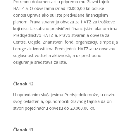
Potrebnu dokumentaciju priprema mu Glavni tajnik
HATZ-a. O obvezama iznad 20.000,00 kn odluke
donosi Uprava ako su iste predviđene financijskim
planom. Prava stvaranja obveza za HATZ za troškove
koji nisu taksativno predviđeni financijskim planom ima
Predsjedništvo HATZ-a. Pravo stvaranja obveza za
Centre, Odjele, Znanstveni fond, organizaciju simpozija
i druge aktivnosti ima Predsjednik HATZ-a uz obveznu
suglasnost voditelja aktivnosti, a uz prethodno
osiguranje sredstava za iste.
Č
lanak 12.
U opravdanim slučajevima Predsjednik može, u okviru
svog ovlaštenja, opunomoćiti Glavnog tajnika da on
stvori pojedinačnu obvezu do 20.000,00 kn.
Članak 13.