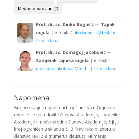
Međunarodni član (2)
Prof. dr. sc. Dinko Begušić — Tajnik
odjela
| e-mail:
Dinko.Begusic@fesb.hr
|
Profil člana
Prof. dr. sc. Domagoj Jakobović —
Zamjenik tajnika odjela
| e-mail:
domagoj.jakobovic@fer.hr
|
Profil člana
Napomena
Brojno stanje i dopušteni broj članstva u Odjelima
odnose se na redovite članove Akademije, suradnike
Akademije i međunarodne članove Akademije, čiji je
broj ograničen u skladu s čl. 3 Pravilnika o izboru u
članstvo HATZ-a (numerus clausus). Numerus