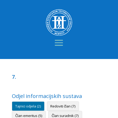
7.
Odjel informacijskih sustava
Tajnici odjela (2)
Redoviti član (7)
Član emeritus (5)
Član suradnik (7)