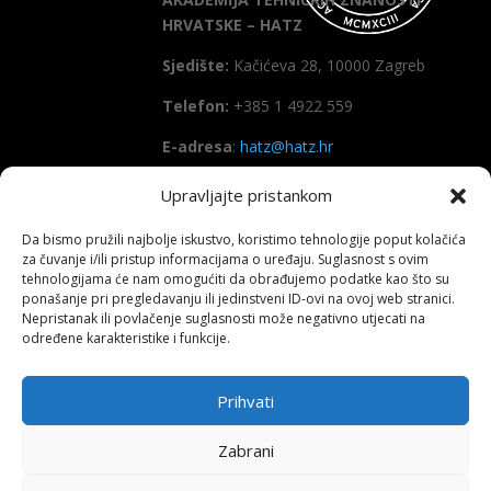
HRVATSKE – HATZ
Sjedište:
Kačićeva 28, 10000 Zagreb
Telefon:
+385 1 4922 559
E-adresa
:
hatz@hatz.hr
Upravljajte pristankom
OIB:
89465386965
Da bismo pružili najbolje iskustvo, koristimo tehnologije poput kolačića
IBAN
HR7923600001101573628
za čuvanje i/ili pristup informacijama o uređaju. Suglasnost s ovim
(Zagrebačka banka d.d)
tehnologijama će nam omogućiti da obrađujemo podatke kao što su
ponašanje pri pregledavanju ili jedinstveni ID-ovi na ovoj web stranici.
SWIFT
: ZABAHR2X
Nepristanak ili povlačenje suglasnosti može negativno utjecati na
određene karakteristike i funkcije.
Prihvati
Copyright All right reserved HATZ – 2026
Zabrani