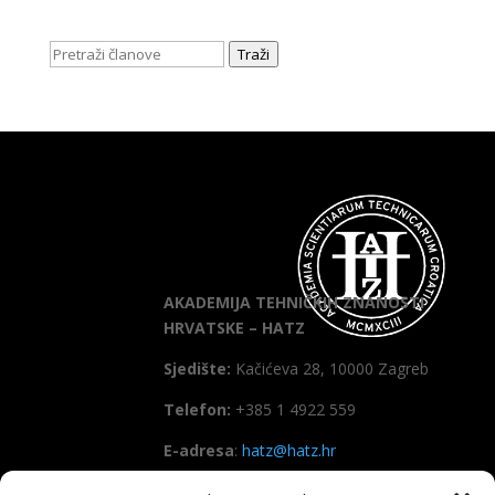
Traži
AKADEMIJA TEHNIČKIH ZNANOSTI
HRVATSKE – HATZ
Sjedište:
Kačićeva 28, 10000 Zagreb
Telefon:
+385 1 4922 559
E-adresa
:
hatz@hatz.hr