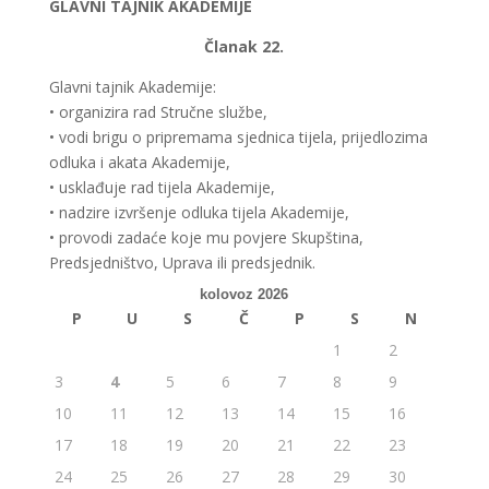
GLAVNI TAJNIK AKADEMIJE
Članak 22.
Glavni tajnik Akademije:
• organizira rad Stručne službe,
• vodi brigu o pripremama sjednica tijela, prijedlozima
odluka i akata Akademije,
• usklađuje rad tijela Akademije,
• nadzire izvršenje odluka tijela Akademije,
• provodi zadaće koje mu povjere Skupština,
Predsjedništvo, Uprava ili predsjednik.
kolovoz 2026
P
U
S
Č
P
S
N
1
2
3
4
5
6
7
8
9
10
11
12
13
14
15
16
17
18
19
20
21
22
23
24
25
26
27
28
29
30