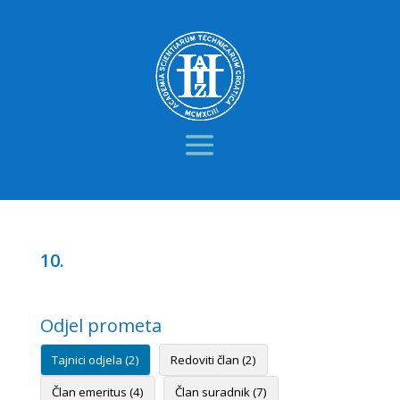
10.
Odjel prometa
Tajnici odjela (2)
Redoviti član (2)
Član emeritus (4)
Član suradnik (7)