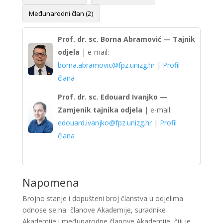
Međunarodni član (2)
Prof. dr. sc. Borna Abramović — Tajnik
odjela
| e-mail:
borna.abramovic@fpz.unizg.hr
|
Profil
člana
Prof. dr. sc. Edouard Ivanjko —
Zamjenik tajnika odjela
| e-mail:
edouard.ivanjko@fpz.unizg.hr
|
Profil
člana
Napomena
Brojno stanje i dopušteni broj članstva u odjelima
odnose se na članove Akademije, suradnike
Akademije i međunarodne članove Akademije, čiji je