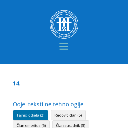
14.
Odjel tekstilne tehnologije
Tajnici odjela (2)
Redoviti član (5)
Član emeritus (6)
Član suradnik (5)