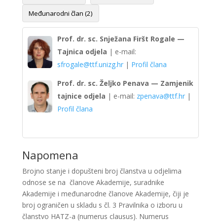
Međunarodni član (2)
Prof. dr. sc. Snježana Firšt Rogale —
Tajnica odjela
| e-mail:
sfrogale@ttf.unizg.hr
|
Profil člana
Prof. dr. sc. Željko Penava — Zamjenik
tajnice odjela
| e-mail:
zpenava@ttf.hr
|
Profil člana
Napomena
Brojno stanje i dopušteni broj članstva u odjelima
odnose se na članove Akademije, suradnike
Akademije i međunarodne članove Akademije, čiji je
broj ograničen u skladu s čl. 3 Pravilnika o izboru u
članstvo HATZ-a (numerus clausus). Numerus