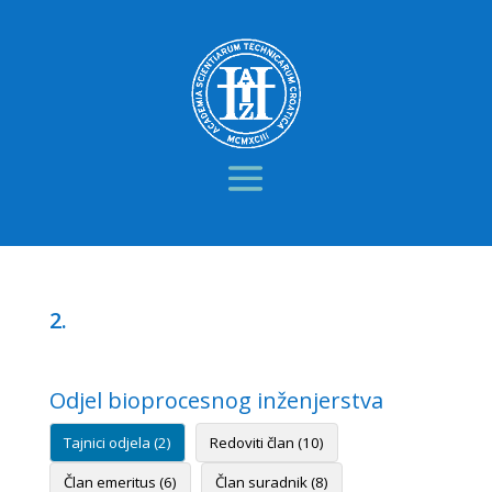
2.
Odjel bioprocesnog inženjerstva
Tajnici odjela (2)
Redoviti član (10)
Član emeritus (6)
Član suradnik (8)