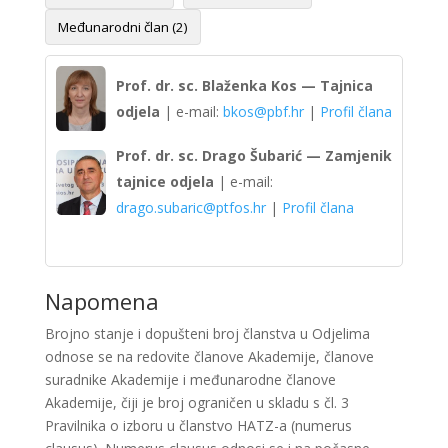
Međunarodni član (2)
Prof. dr. sc. Blaženka Kos — Tajnica
odjela
| e-mail:
bkos@pbf.hr
|
Profil člana
Prof. dr. sc. Drago Šubarić — Zamjenik
tajnice odjela
| e-mail:
drago.subaric@ptfos.hr
|
Profil člana
Napomena
Brojno stanje i dopušteni broj članstva u Odjelima
odnose se na redovite članove Akademije, članove
suradnike Akademije i međunarodne članove
Akademije, čiji je broj ograničen u skladu s čl. 3
Pravilnika o izboru u članstvo HATZ-a (numerus