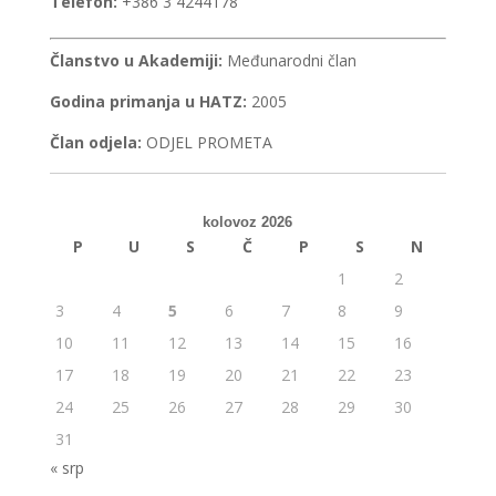
Telefon:
+386 3 4244178
Članstvo u Akademiji:
Međunarodni član
Godina primanja u HATZ:
2005
Član odjela:
ODJEL PROMETA
kolovoz 2026
P
U
S
Č
P
S
N
1
2
3
4
5
6
7
8
9
10
11
12
13
14
15
16
17
18
19
20
21
22
23
24
25
26
27
28
29
30
31
« srp