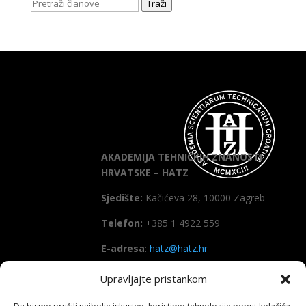
Traži
AKADEMIJA TEHNIČKIH ZNANOSTI
HRVATSKE – HATZ
Sjedište:
Kačićeva 28, 10000 Zagreb
Telefon:
+385 1 4922 559
E-adresa
:
hatz@hatz.hr
Upravljajte pristankom
OIB:
89465386965