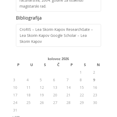
računarstva, 2004. godine za istaknuti
magistarski rad.
Bibliografija
CroRIS – Lea Skorin-Kapov ResearchGate –
Lea Skorin-Kapov Google Scholar – Lea
Skorin Kapov
kolovoz 2026
P
U
S
Č
P
S
N
1
2
3
4
5
6
7
8
9
10
11
12
13
14
15
16
17
18
19
20
21
22
23
24
25
26
27
28
29
30
31
« srp