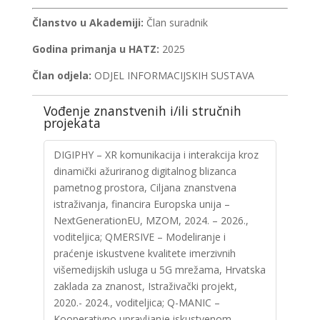
Članstvo u Akademiji:
Član suradnik
Godina primanja u HATZ:
2025
Član odjela:
ODJEL INFORMACIJSKIH SUSTAVA
Vođenje znanstvenih i/ili stručnih
projekata
DIGIPHY – XR komunikacija i interakcija kroz
dinamički ažuriranog digitalnog blizanca
pametnog prostora, Ciljana znanstvena
istraživanja, financira Europska unija –
NextGenerationEU, MZOM, 2024. – 2026.,
voditeljica; QMERSIVE – Modeliranje i
praćenje iskustvene kvalitete imerzivnih
višemedijskih usluga u 5G mrežama, Hrvatska
zaklada za znanost, Istraživački projekt,
2020.- 2024., voditeljica; Q-MANIC –
Kooperativno upravljanje iskustvenom