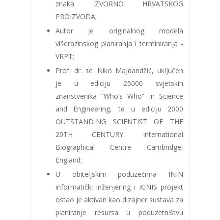
znaka IZVORNO HRVATSKOG
PROIZVODA;
Autor je originalnog modela
višerazinskog planiranja i terminiranja -
VRPT;
Prof. dr. sc. Niko Majdandžić, uključen
je u ediciju 25000 svjetskih
znanstvenika “Who’s Who” in Science
and Engineering, te u ediciju 2000
OUTSTANDING SCIENTIST OF THE
20TH CENTURY International
Biographical Centre Cambridge,
England;
U obiteljskim poduzećima ININ
informatički inženjering i IGNIS projekt
ostao je aktivan kao dizajner sustava za
planiranje resursa u poduzetništvu