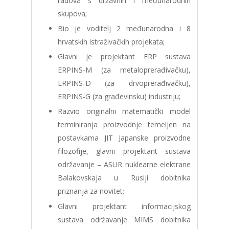
radova s državnih i međunarodnih
skupova;
Bio je voditelj 2 međunarodna i 8
hrvatskih istraživačkih projekata;
Glavni je projektant ERP sustava
ERPINS-M (za metaloprerađivačku),
ERPINS-D (za drvoprerađivačku),
ERPINS-G (za građevinsku) industriju;
Razvio originalni matematički model
terminiranja proizvodnje temeljen na
postavkama JIT Japanske proizvodne
filozofije, glavni projektant sustava
održavanje – ASUR nuklearne elektrane
Balakovskaja u Rusiji dobitnika
priznanja za novitet;
Glavni projektant informacijskog
sustava održavanje MIMS dobitnika