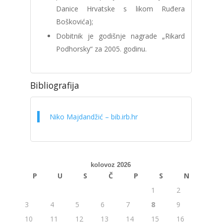
Danice Hrvatske s likom Ruđera
Boškovića);
Dobitnik je godišnje nagrade „Rikard
Podhorsky“ za 2005. godinu.
Bibliografija
Niko Majdandžić – bib.irb.hr
kolovoz 2026
P
U
S
Č
P
S
N
1
2
3
4
5
6
7
8
9
10
11
12
13
14
15
16