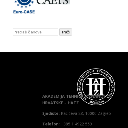
Traži
AKADEMIJA TEHNIČKIH ZNANOSTI
HRVATSKE – HATZ
Sjedište:
Kačićeva 28, 10000 Zagreb
Telefon:
+385 1 4922 559