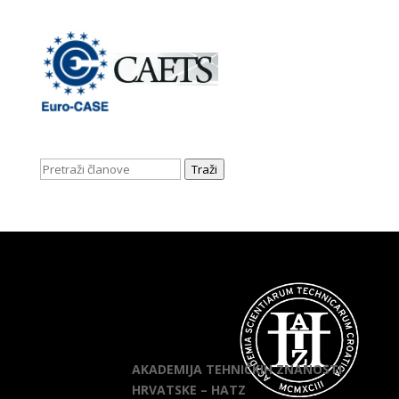
Traži
AKADEMIJA TEHNIČKIH ZNANOSTI
HRVATSKE – HATZ