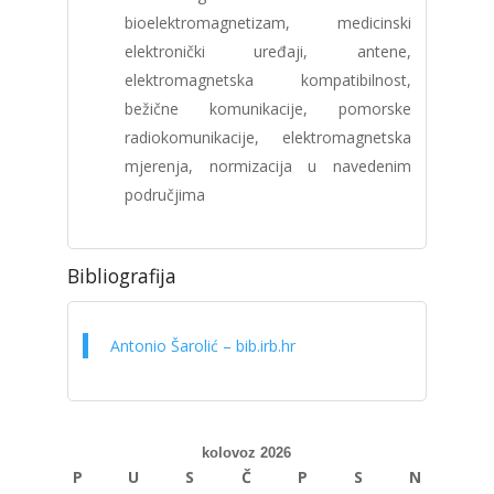
bioelektromagnetizam, medicinski
elektronički uređaji, antene,
elektromagnetska kompatibilnost,
bežične komunikacije, pomorske
radiokomunikacije, elektromagnetska
mjerenja, normizacija u navedenim
područjima
Bibliografija
Antonio Šarolić – bib.irb.hr
kolovoz 2026
P
U
S
Č
P
S
N