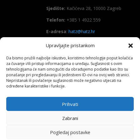
Sjedište:
Kačićeva 28, 10000 Zagreb
Telefon:
+385 1 4922 559
E-adresa
:
hatz@hatz.hr
Upravljajte pristankom
OIB:
89465386965
Da bismo pružili najbolje iskustvo, koristimo tehnologije poput kolačića
IBAN
HR7923600001101573628
za čuvanje i/ili pristup informacijama o uređaju. Suglasnost s ovim
(Zagrebačka banka d.d)
tehnologijama će nam omogućiti da obrađujemo podatke kao što su
ponašanje pri pregledavanju ili jedinstveni ID-ovi na ovoj web stranici.
SWIFT
: ZABAHR2X
Nepristanak ili povlačenje suglasnosti može negativno utjecati na
određene karakteristike i funkcije.
Prihvati
Copyright All right reserved HATZ – 2026
Zabrani
Pogledaj postavke