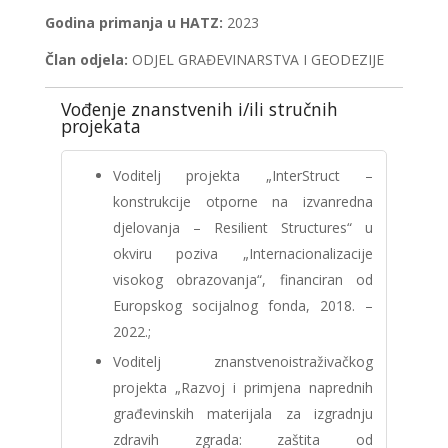
Godina primanja u HATZ:
2023
Član odjela:
ODJEL GRAĐEVINARSTVA I GEODEZIJE
Vođenje znanstvenih i/ili stručnih
projekata
Voditelj projekta „InterStruct –
konstrukcije otporne na izvanredna
djelovanja – Resilient Structures“ u
okviru poziva „Internacionalizacije
visokog obrazovanja“, financiran od
Europskog socijalnog fonda, 2018. –
2022.;
Voditelj znanstvenoistraživačkog
projekta „Razvoj i primjena naprednih
građevinskih materijala za izgradnju
zdravih zgrada: zaštita od