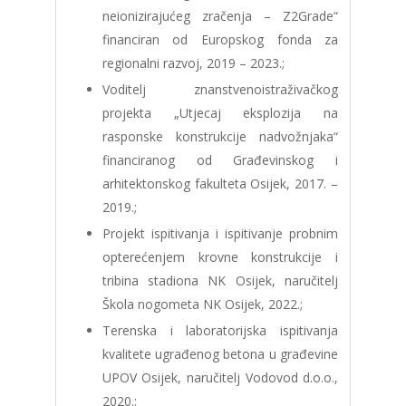
neionizirajućeg zračenja – Z2Grade“
financiran od Europskog fonda za
regionalni razvoj, 2019 – 2023.;
Voditelj znanstvenoistraživačkog
projekta „Utjecaj eksplozija na
rasponske konstrukcije nadvožnjaka“
financiranog od Građevinskog i
arhitektonskog fakulteta Osijek, 2017. –
2019.;
Projekt ispitivanja i ispitivanje probnim
opterećenjem krovne konstrukcije i
tribina stadiona NK Osijek, naručitelj
Škola nogometa NK Osijek, 2022.;
Terenska i laboratorijska ispitivanja
kvalitete ugrađenog betona u građevine
UPOV Osijek, naručitelj Vodovod d.o.o.,
2020.;