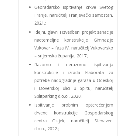
Georadarsko ispitivanje crkve Svetog
Franje, naručitelj Franjevački samostan,
2021.;
Idejni, glavni i izvedbeni projekt sanacije
nadtemeljne konstrukcije Gimnazije
Vukovar – faza IV, naručitelj Vukovarsko
– srijemska županija, 2017.;
Razorno i nerazorno ispitivanja
konstrukcije i izrada Elaborata za
potrebe nadogradnje garaža u Odeskoj
i Doverskoj ulici u Splitu, naručitelj
Splitparking d.o.o., 2020.;
Ispitivanje probnim opterećenjem
drvene konstrukcije Gospodarskog
centra Osijek, naručitelj Stenavert
d.o.o., 2022.;