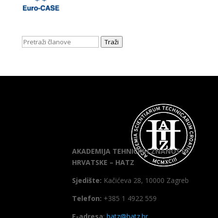
Traži
AKADEMIJA TEHNIČKIH ZNANOSTI
HRVATSKE – HATZ
Sjedište:
Kačićeva 28, 10000 Zagreb
Telefon:
+385 1 4922 559
E-adresa
:
hatz@hatz.hr