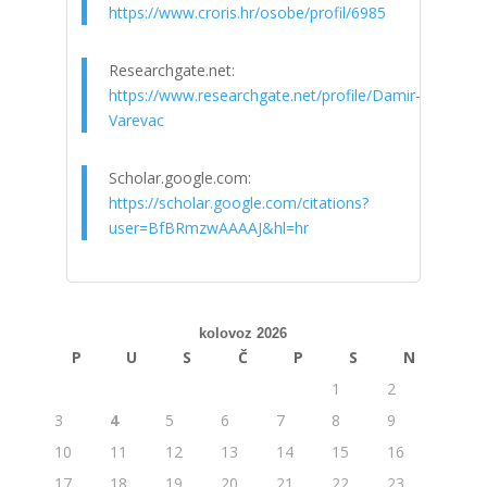
https://www.croris.hr/osobe/profil/6985
Researchgate.net:
https://www.researchgate.net/profile/Damir-
Varevac
Scholar.google.com:
https://scholar.google.com/citations?
user=BfBRmzwAAAAJ&hl=hr
kolovoz 2026
P
U
S
Č
P
S
N
1
2
3
4
5
6
7
8
9
10
11
12
13
14
15
16
17
18
19
20
21
22
23