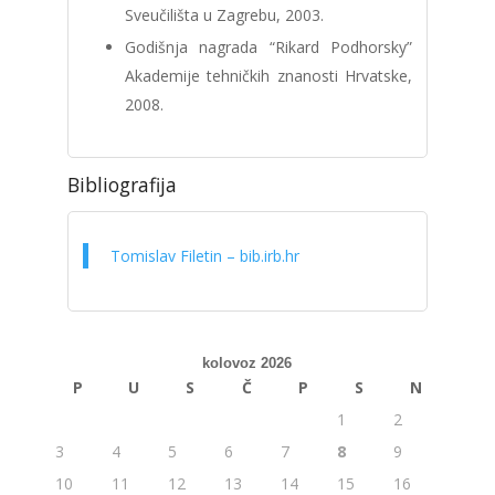
Sveučilišta u Zagrebu, 2003.
Godišnja nagrada “Rikard Podhorsky”
Akademije tehničkih znanosti Hrvatske,
2008.
Bibliografija
Tomislav Filetin – bib.irb.hr
kolovoz 2026
P
U
S
Č
P
S
N
1
2
3
4
5
6
7
8
9
10
11
12
13
14
15
16