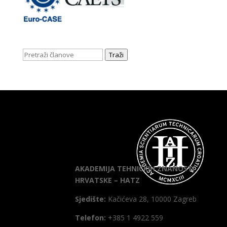
Traži
AKADEMIJA TEHNIČKIH ZNANOSTI
HRVATSKE – HATZ
Sjedište:
Kačićeva 28, 10000 Zagreb
Telefon:
+385 1 4922 559