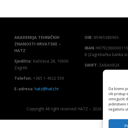
AKADEMIJA TEHNIČKIH
OIB:
89465386965
ZNANOSTI HRVATSKE –
IBAN
HR792360000110
HATZ
8 (Zagrebačka banka d.
Sjedište:
Kačićeva 28, 10000
SWIFT
: ZABAHR2X
Zagreb
Telefon:
+385 1 4922 559
E-adresa
:
hatz@hatz.hr
Da bismo pru
i/ili prist
omogućiti d
jedinstveni 
Copyright All right reserved HATZ – 2026
negativno ut
Pr