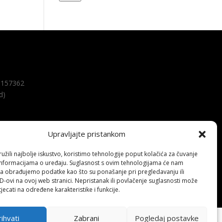
157362
d)
Upravljajte pristankom
žili najbolje iskustvo, koristimo tehnologije poput kolačića za čuvanje
up informacijama o uređaju. Suglasnost s ovim tehnologijama će nam
a obrađujemo podatke kao što su ponašanje pri pregledavanju ili
ID-ovi na ovoj web stranici. Nepristanak ili povlačenje suglasnosti može
jecati na određene karakteristike i funkcije.
ihvati
Zabrani
Pogledaj postavke