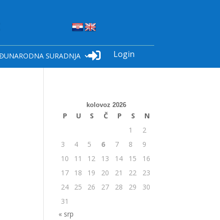
Login

ĐUNARODNA SURADNJA
kolovoz 2026
P
U
S
Č
P
S
N
1
2
3
4
5
6
7
8
9
10
11
12
13
14
15
16
17
18
19
20
21
22
23
24
25
26
27
28
29
30
31
« srp