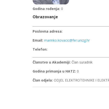
Godina rođenja:
0
Obrazovanje
Poslovna adresa:
Email:
marinko.kovacic@fer.unizg.hr
Telefon:
Članstvo u Akademiji:
Član suradnik
Godina primanja u HATZ:
0
Član odjela:
ODJEL ELEKTROTEHNIKE I ELEKT