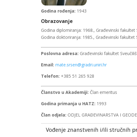
Godina rođenja:
1943
Obrazovanje
Godina diplomiranja: 1968., Građevinski fakultet
Godina doktoriranja: 1985., Građevinski fakultet
Poslovna adresa:
Građevinski fakultet Sveučiliš
Email:
mate.srsen@gradri.uniri.hr
Telefon:
+385 51 265 928
Članstvo u Akademiji:
Član emeritus
Godina primanja u HATZ:
1993
Član odjela:
ODJEL GRAĐEVINARSTVA I GEODE
Vođenje znanstvenih i/ili stručnih p