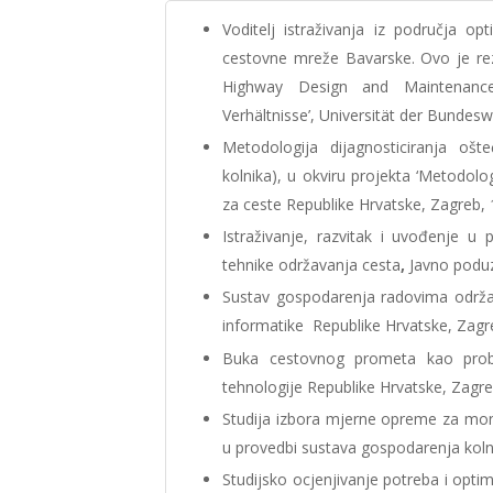
Voditelj istraživanja iz područja 
cestovne mreže Bavarske. Ovo je rez
Highway Design and Maintenance 
Verhältnisse’, Universität der Bunde
Metodologija dijagnosticiranja ošte
kolnika), u okviru projekta ‘Metodolo
za ceste Republike Hrvatske, Zagreb,
Istraživanje, razvitak i uvođenje 
tehnike održavanja cesta
,
Javno poduz
Sustav gospodarenja radovima održava
informatike Republike Hrvatske, Zagr
Buka cestovnog prometa kao probl
tehnologije Republike Hrvatske, Zagr
Studija izbora mjerne opreme za moni
u provedbi sustava gospodarenja kolni
Studijsko ocjenjivanje potreba i optima