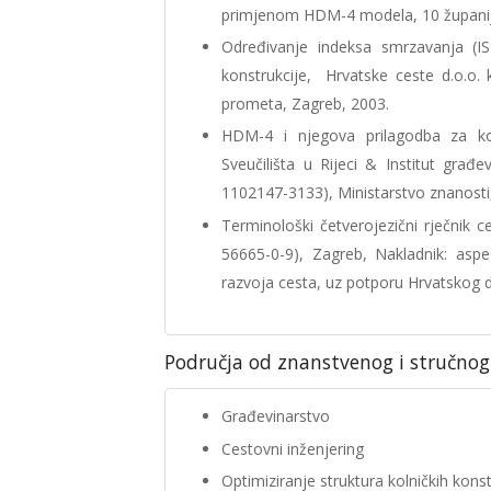
primjenom HDM-4 modela, 10 županij
Određivanje indeksa smrzavanja (I
konstrukcije, Hrvatske ceste d.o.o. 
prometa, Zagreb, 2003.
HDM-4 i njegova prilagodba za ko
Sveučilišta u Rijeci & Institut građ
1102147-3133), Ministarstvo znanosti
Terminološki četverojezični rječnik 
56665-0-9), Zagreb, Nakladnik: aspe
razvoja cesta, uz potporu Hrvatskog d
Područja od znanstvenog i stručnog
Građevinarstvo
Cestovni inženjering
Optimiziranje struktura kolničkih kons