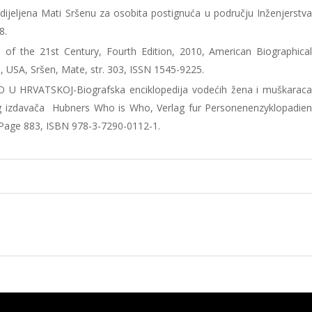
ijeljena Mati Sršenu za osobita postignuća u području Inženjerstv
8.
s of the 21st Century, Fourth Edition, 2010, American Biographica
na, USA, Sršen, Mate, str. 303, ISSN 1545-9225.
HO U HRVATSKOJ-Biografska enciklopedija vodećih žena i muškarac
kog izdavača Hubners Who is Who, Verlag fur Personenenzyklopadie
. Page 883, ISBN 978-3-7290-0112-1.