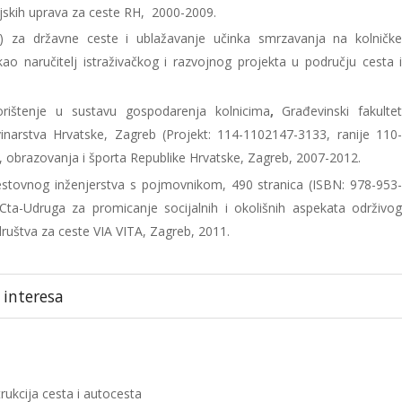
skih uprava za ceste RH, 2000-2009.
S) za državne ceste i ublažavanje učinka smrzavanja na kolničk
kao naručitelj istraživačkog i razvojnog projekta u području cesta 
rištenje u sustavu gospodarenja kolnicima
,
Građevinski fakulte
evinarstva Hrvatske, Zagreb (Projekt: 114-1102147-3133, ranije 110
, obrazovanja i športa Republike Hrvatske, Zagreb, 2007-2012.
cestovnog inženjerstva s pojmovnikom, 490 stranica (ISBN: 978-953
Cta-Udruga za promicanje socijalnih i okolišnih aspekata održivo
ruštva za ceste VIA VITA, Zagreb, 2011.
 interesa
trukcija cesta i autocesta