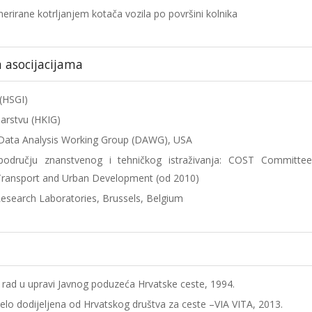
erirane kotrljanjem kotača vozila po površini kolnika
m asocijacijama
 (HSGI)
arstvu (HKIG)
Data Analysis Working Group (DAWG), USA
području znanstvenog i tehničkog istraživanja: COST Committe
ransport and Urban Development (od 2010)
search Laboratories, Brussels, Belgium
 rad u upravi Javnog poduzeća Hrvatske ceste, 1994.
elo dodijeljena od Hrvatskog društva za ceste –VIA VITA, 2013.