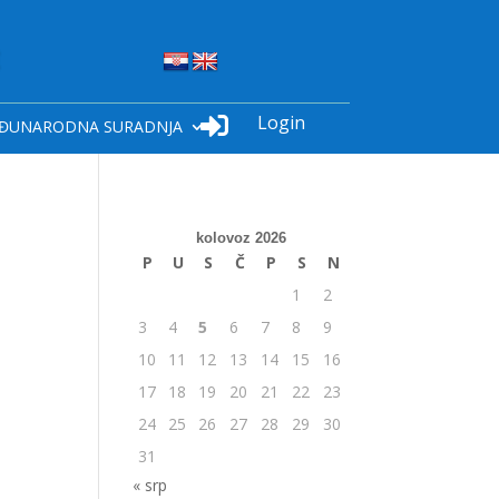
Login

ĐUNARODNA SURADNJA
kolovoz 2026
P
U
S
Č
P
S
N
1
2
3
4
5
6
7
8
9
10
11
12
13
14
15
16
17
18
19
20
21
22
23
24
25
26
27
28
29
30
31
« srp