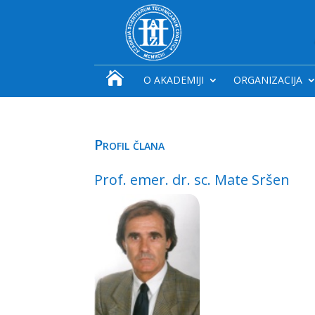

O AKADEMIJI
ORGANIZACIJA
Profil člana
Prof. emer. dr. sc. Mate Sršen