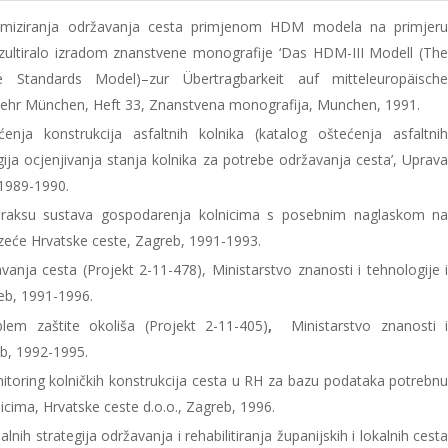
optimiziranja održavanja cesta primjenom HDM modela na primjer
ultiralo izradom znanstvene monografije ‘Das HDM-III Modell (Th
Standards Model)–zur Übertragbarkeit auf mitteleuropäisch
swehr München, Heft 33, Znanstvena monografija, Munchen, 1991.
ćenja konstrukcija asfaltnih kolnika (katalog oštećenja asfaltni
gija ocjenjivanja stanja kolnika za potrebe održavanja cesta’, Uprav
 1989-1990.
u praksu sustava gospodarenja kolnicima s posebnim naglaskom n
eće Hrvatske ceste, Zagreb, 1991-1993.
nja cesta (Projekt 2-11-478), Ministarstvo znanosti i tehnologije 
eb, 1991-1996.
em zaštite okoliša (Projekt 2-11-405)
,
Ministarstvo znanosti 
eb, 1992-1995.
toring kolničkih konstrukcija cesta u RH za bazu podataka potrebn
cima, Hrvatske ceste d.o.o., Zagreb, 1996.
lnih strategija održavanja i rehabilitiranja županijskih i lokalnih cest