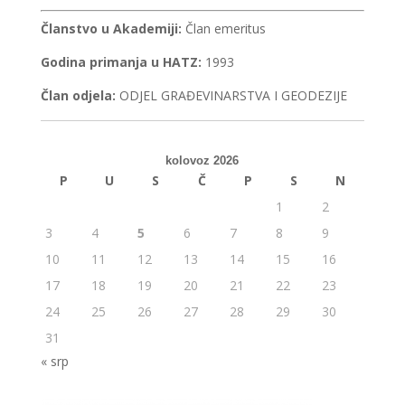
Članstvo u Akademiji:
Član emeritus
Godina primanja u HATZ:
1993
Član odjela:
ODJEL GRAĐEVINARSTVA I GEODEZIJE
kolovoz 2026
P
U
S
Č
P
S
N
1
2
3
4
5
6
7
8
9
10
11
12
13
14
15
16
17
18
19
20
21
22
23
24
25
26
27
28
29
30
31
« srp