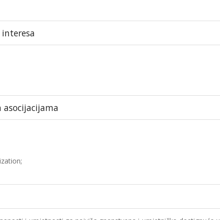
 interesa
m asocijacijama
zation;