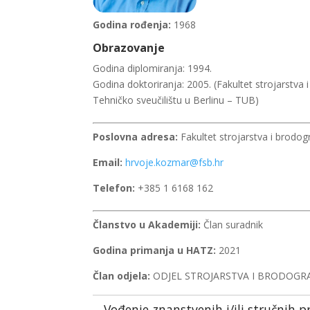
Godina rođenja:
1968
Obrazovanje
Godina diplomiranja: 1994.
Godina doktoriranja: 2005. (Fakultet strojarstva 
Tehničko sveučilištu u Berlinu – TUB)
Poslovna adresa:
Fakultet strojarstva i brodog
Email:
hrvoje.kozmar@fsb.hr
Telefon:
+385 1 6168 162
Članstvo u Akademiji:
Član suradnik
Godina primanja u HATZ:
2021
Član odjela:
ODJEL STROJARSTVA I BRODOGR
Vođenje znanstvenih i/ili stručnih p