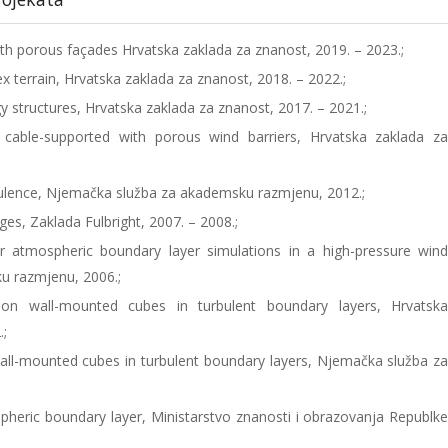
ith porous façades Hrvatska zaklada za znanost, 2019. – 2023.;
x terrain, Hrvatska zaklada za znanost, 2018. – 2022.;
 structures, Hrvatska zaklada za znanost, 2017. – 2021.;
 cable-supported with porous wind barriers, Hrvatska zaklada z
ulence, Njemačka služba za akademsku razmjenu, 2012.;
ges, Zaklada Fulbright, 2007. – 2008.;
r atmospheric boundary layer simulations in a high-pressure win
u razmjenu, 2006.;
n wall-mounted cubes in turbulent boundary layers, Hrvatsk
.;
l-mounted cubes in turbulent boundary layers, Njemačka služba z
pheric boundary layer, Ministarstvo znanosti i obrazovanja Republk