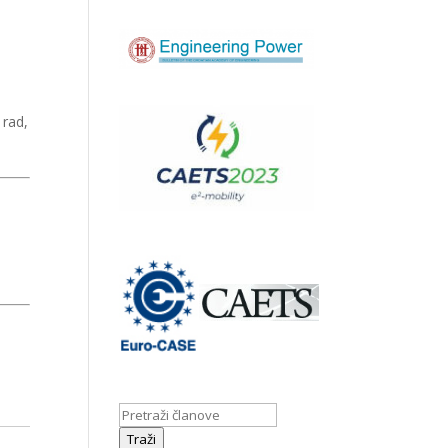
 rad,
Traži