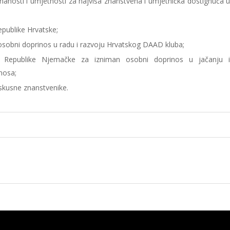
anosti i umjetnosti za najviša znanstvena i umjetnička dostignuća 
publike Hrvatske;
osobni doprinos u radu i razvoju Hrvatskog DAAD kluba;
e Republike Njemačke za izniman osobni doprinos u jačanju 
nosa;
iskusne znanstvenike.