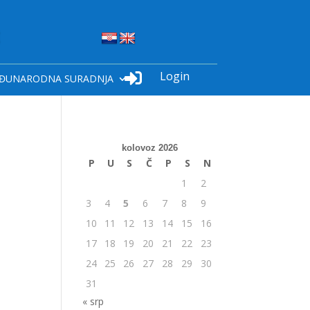
Login

ĐUNARODNA SURADNJA
kolovoz 2026
P
U
S
Č
P
S
N
1
2
3
4
5
6
7
8
9
10
11
12
13
14
15
16
17
18
19
20
21
22
23
24
25
26
27
28
29
30
31
« srp