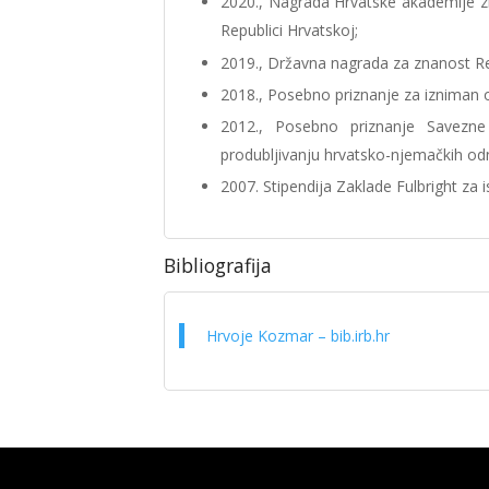
2020., Nagrada Hrvatske akademije zn
Republici Hrvatskoj;
2019., Državna nagrada za znanost Re
2018., Posebno priznanje za izniman 
2012., Posebno priznanje Savezn
produbljivanju hrvatsko-njemačkih od
2007. Stipendija Zaklade Fulbright za 
Bibliografija
Hrvoje Kozmar – bib.irb.hr