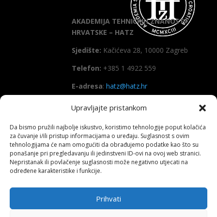
AKADEMIJA TEHNIČKIH ZNANOSTI
HRVATSKE – HATZ
Sjedište:
Kačićeva 28, 10000 Zagreb
Telefon:
+385 1 4922 559
E-adresa
:
hatz@hatz.hr
Upravljajte pristankom
OIB:
89465386965
Da bismo pružili najbolje iskustvo, koristimo tehnologije poput kolačića
IBAN
HR7923600001101573628
za čuvanje i/ili pristup informacijama o uređaju. Suglasnost s ovim
(Zagrebačka banka d.d)
tehnologijama će nam omogućiti da obrađujemo podatke kao što su
ponašanje pri pregledavanju ili jedinstveni ID-ovi na ovoj web stranici.
SWIFT
: ZABAHR2X
Nepristanak ili povlačenje suglasnosti može negativno utjecati na
određene karakteristike i funkcije.
Prihvati
Copyright All right reserved HATZ – 2026