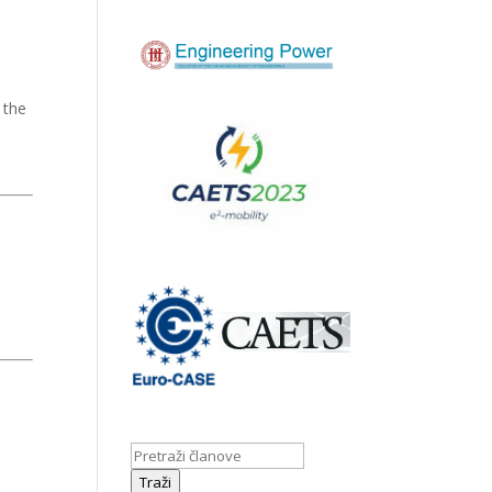
 the
Traži