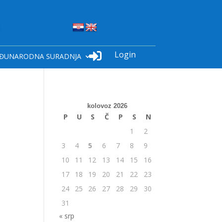
Login

ĐUNARODNA SURADNJA
kolovoz 2026
P
U
S
Č
P
S
N
1
2
3
4
5
6
7
8
9
10
11
12
13
14
15
16
17
18
19
20
21
22
23
24
25
26
27
28
29
30
31
« srp