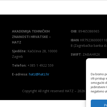
AKADEMIJA TEHNIČKIH
OIB:
89465386965
ZNANOSTI HRVATSKE –
IBAN
HR792360000110
HATZ
8 (Zagrebačka banka d.
Sjedište:
Kačićeva 28, 10000
SWIFT
: ZABAHR2X
Zagreb
Telefon:
+385 1 4922 559
E-adresa
:
hatz@hatz.hr
Da bismo pru
i/ili prist
omogućiti d
jedinstveni 
Copyright All right reserved HATZ – 2026
negativno ut
Pr