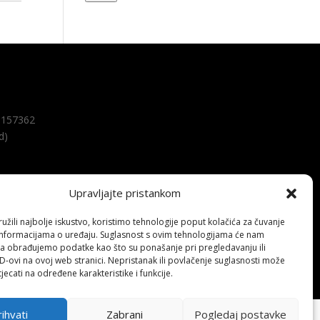
157362
d)
Upravljajte pristankom
žili najbolje iskustvo, koristimo tehnologije poput kolačića za čuvanje
up informacijama o uređaju. Suglasnost s ovim tehnologijama će nam
a obrađujemo podatke kao što su ponašanje pri pregledavanju ili
ID-ovi na ovoj web stranici. Nepristanak ili povlačenje suglasnosti može
jecati na određene karakteristike i funkcije.
ihvati
Zabrani
Pogledaj postavke