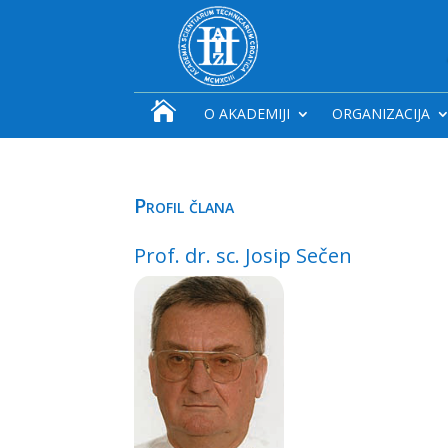

O AKADEMIJI
ORGANIZACIJA
Profil člana
Prof. dr. sc. Josip Sečen