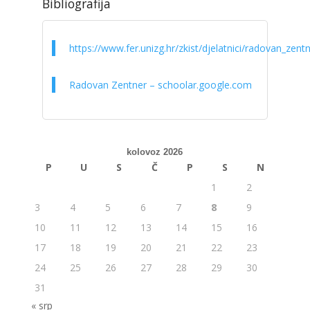
Bibliografija
https://www.fer.unizg.hr/zkist/djelatnici/radovan_zent
Radovan Zentner – schoolar.google.com
kolovoz 2026
P
U
S
Č
P
S
N
1
2
3
4
5
6
7
8
9
10
11
12
13
14
15
16
17
18
19
20
21
22
23
24
25
26
27
28
29
30
31
« srp