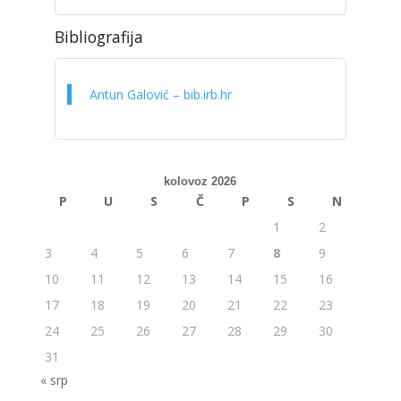
Bibliografija
Antun Galović – bib.irb.hr
kolovoz 2026
P
U
S
Č
P
S
N
1
2
3
4
5
6
7
8
9
10
11
12
13
14
15
16
17
18
19
20
21
22
23
24
25
26
27
28
29
30
31
« srp