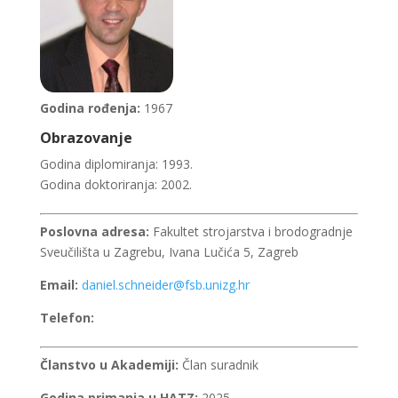
Godina rođenja:
1967
Obrazovanje
Godina diplomiranja: 1993.
Godina doktoriranja: 2002.
Poslovna adresa:
Fakultet strojarstva i brodogradnje
Sveučilišta u Zagrebu, Ivana Lučića 5, Zagreb
Email:
daniel.schneider@fsb.unizg.hr
Telefon:
Članstvo u Akademiji:
Član suradnik
Godina primanja u HATZ:
2025