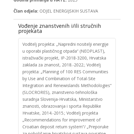
Član odjela:
ODJEL ENERGIJSKIH SUSTAVA
Vođenje znanstvenih i/ili stručnih
projekata
Voditelj projekta: „Napredni nositelji energije
u oporabi plastičnog otpada“ (NEOPLAST),
istraživački projekt, IP-2018-3200, Hrvatska
zaklada za znanost, 2018.-2022.; Voditelj
projekta: „Planning of 100 RES Communities
by Use and Combination of Total-Site
Integration and Renewislands Methodologies“
(SLOCRORES), znanstveno-tehnološka
suradnja Slovenija-Hrvatska, Ministarstvo
znanosti, obrazovanja i sporta Republike
Hrvatske, 2014.-2015.; Voditelj projekta
„Recommendations for improvement of
Croatian deposit return system“/ „Preporuke
za poboljšanje hrvatskog sustava povratne