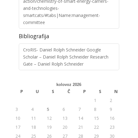
action/chemistry-of-smart-energy-carriers-
and-technologies-
smartcats/#tabs|Name:management-
committee
Bibliografija
CroRIS- Daniel Rolph Schneider Google
Scholar – Daniel Rolph Schneider Research
Gate – Daniel Rolph Schneider
kolovoz 2026
P
U
S
Č
P
S
N
1
2
3
4
5
6
7
8
9
10
11
12
13
14
15
16
17
18
19
20
21
22
23
24
25
26
27
28
29
30