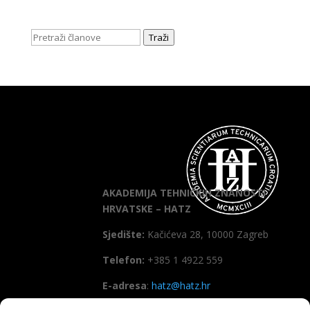
Traži
AKADEMIJA TEHNIČKIH ZNANOSTI
HRVATSKE – HATZ
Sjedište:
Kačićeva 28, 10000 Zagreb
Telefon:
+385 1 4922 559
E-adresa
:
hatz@hatz.hr