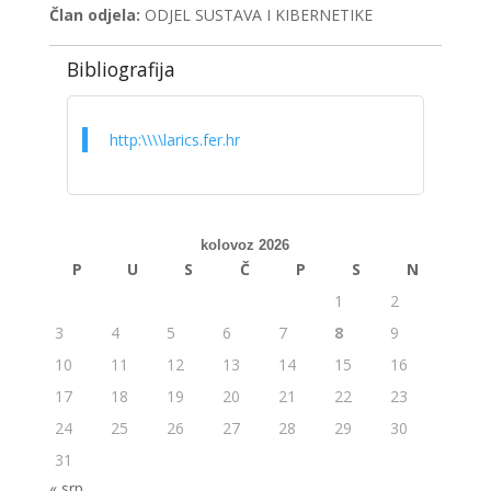
Član odjela:
ODJEL SUSTAVA I KIBERNETIKE
Bibliografija
http:\\\\larics.fer.hr
kolovoz 2026
P
U
S
Č
P
S
N
1
2
3
4
5
6
7
8
9
10
11
12
13
14
15
16
17
18
19
20
21
22
23
24
25
26
27
28
29
30
31
« srp