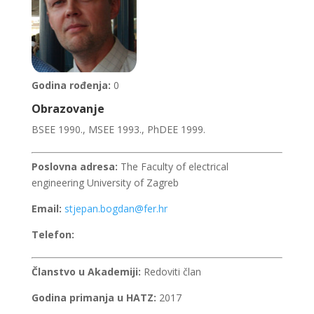
Godina rođenja:
0
Obrazovanje
BSEE 1990., MSEE 1993., PhDEE 1999.
Poslovna adresa:
The Faculty of electrical
engineering University of Zagreb
Email:
stjepan.bogdan@fer.hr
Telefon:
Članstvo u Akademiji:
Redoviti član
Godina primanja u HATZ:
2017