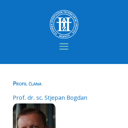
Profil člana
Prof. dr. sc. Stjepan Bogdan