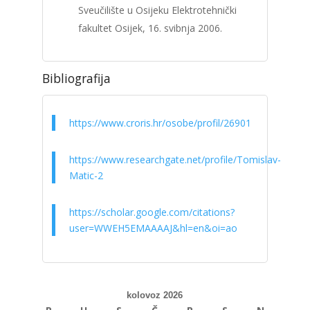
Sveučilište u Osijeku Elektrotehnički
fakultet Osijek, 16. svibnja 2006.
Bibliografija
https://www.croris.hr/osobe/profil/26901
https://www.researchgate.net/profile/Tomislav-
Matic-2
https://scholar.google.com/citations?
user=WWEH5EMAAAAJ&hl=en&oi=ao
kolovoz 2026