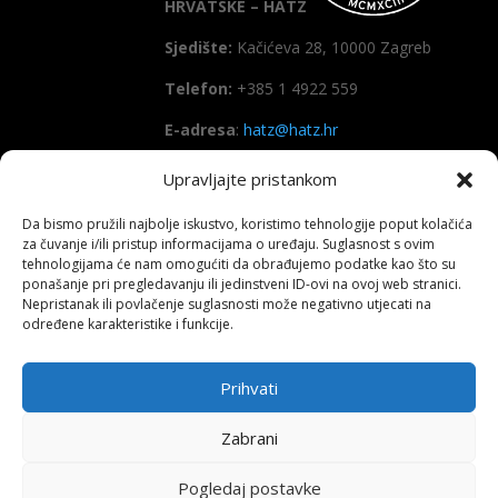
HRVATSKE – HATZ
Sjedište:
Kačićeva 28, 10000 Zagreb
Telefon:
+385 1 4922 559
E-adresa
:
hatz@hatz.hr
Upravljajte pristankom
OIB:
89465386965
Da bismo pružili najbolje iskustvo, koristimo tehnologije poput kolačića
IBAN
HR7923600001101573628
za čuvanje i/ili pristup informacijama o uređaju. Suglasnost s ovim
(Zagrebačka banka d.d)
tehnologijama će nam omogućiti da obrađujemo podatke kao što su
ponašanje pri pregledavanju ili jedinstveni ID-ovi na ovoj web stranici.
SWIFT
: ZABAHR2X
Nepristanak ili povlačenje suglasnosti može negativno utjecati na
određene karakteristike i funkcije.
Prihvati
Copyright All right reserved HATZ – 2026
Zabrani
Pogledaj postavke