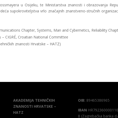
Strossmayera u Osijeku, te Ministarstva znanosti i obrazovanja Repu
edeća supokroviteljstva vrlo značajnih znanstveno-stručnih organizaci
unications Chapter, Systems, Man and Cybernetics, Reliability Chapt
ms – CIGRÉ, Croatian National Committee
ehničkih znanosti Hrvatske – HATZ)
AKADEMIJA TEHNIČKIH
OIB:
89465386965
ZNANOSTI HRVATSKE –
IBAN
HR792360000110
HATZ
8 (Zagrebačka banka d.