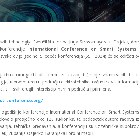
jskih tehnologija Sveučilišta Josipa Jurja Strossmayera u Osijeku, do
konferencije
International Conference on Smart Systems
svake dvije godine. Sljedeća konferencija (SST 2024) će se održati 
čnjacima omogućiti platformu za razvoj i širenje znanstvenih i str
ija, u prvom redu u području elektrotehnike, računarstva, informacijs
 ali i svih drugih interdisciplinarnih područja i primjena.
sst-conference.org/
šlogodišnje konferencije International Conference on Smart System
elovalo prosječno oko 120 sudionika, te pedesetak autora radova iz
anja, tehnička predavanja, a konferenciju su uz tehničke supokrovi
ijek, Županija Osječko-Baranjska i brojni mediji.