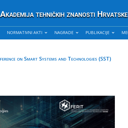
Akademija tehničkih znanosti Hrvatske
NORMATIVNI AKTI
NAGRADE
PUBLIKACIJE
ME
nference on Smart Systems and Technologies (SST)