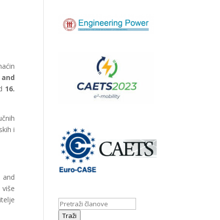
maćin
 and
od
16.
učnih
kih i
s and
 više
telje
Traži