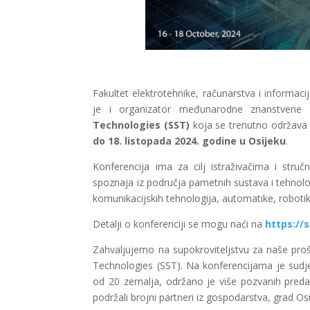
Fakultet elektrotehnike, računarstva i informaci
je i organizator međunarodne znanstvene 
Technologies (SST)
koja se trenutno održava 
do 18. listopada 2024. godine u Osijeku
.
Konferencija ima za cilj istraživačima i stru
spoznaja iz područja pametnih sustava i tehnolog
komunikacijskih tehnologija, automatike, robotike,
Detalji o konferenciji se mogu naći na
https://
Zahvaljujemo na supokroviteljstvu za naše pro
Technologies (SST). Na konferencijama je sudj
od 20 zemalja, održano je više pozvanih predav
podržali brojni partneri iz gospodarstva, grad Os