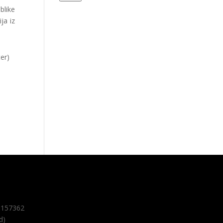
blike
ja iz
er)
157362
d)