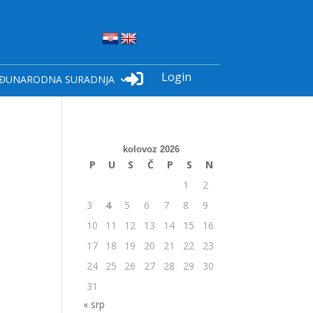
Login

ĐUNARODNA SURADNJA
kolovoz 2026
P
U
S
Č
P
S
N
1
2
3
4
5
6
7
8
9
10
11
12
13
14
15
16
17
18
19
20
21
22
23
24
25
26
27
28
29
30
31
« srp