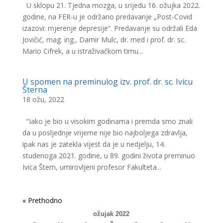
U sklopu 21. Tjedna mozga, u srijedu 16. ožujka 2022.
godine, na FER-u je održano predavanje „Post-Covid
izazovi: mjerenje depresije“. Predavanje su održali Eda
Jovičić, mag. ing., Damir Mulc, dr. med i prof. dr. sc.
Mario Cifrek, a u istraživačkom timu...
U spomen na preminulog izv. prof. dr. sc. Ivicu
Šterna
18 ožu, 2022
“Iako je bio u visokim godinama i premda smo znali
da u posljednje vrijeme nije bio najboljega zdrav­lja,
ipak nas je zatekla vijest da je u nedjelju, 14.
studenoga 2021. go­dine, u 89. godini života preminuo
Ivica Štern, umirovljeni profesor Fa­kulteta...
« Older Entries
ožujak 2022