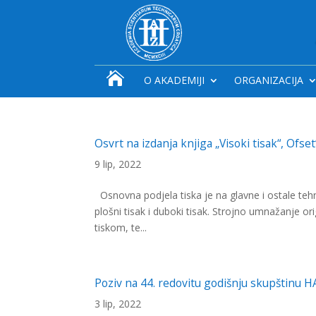

O AKADEMIJI
ORGANIZACIJA
Osvrt na izdanja knjiga „Visoki tisak“, Ofse
9 lip, 2022
Osnovna podjela tiska je na glavne i ostale tehni
plošni tisak i duboki tisak. Strojno umnažanje o
tiskom, te...
Poziv na 44. redovitu godišnju skupštinu 
3 lip, 2022