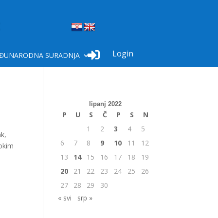
Login

ĐUNARODNA SURADNJA
lipanj 2022
P
U
S
Č
P
S
N
1
2
3
4
5
ak,
6
7
8
9
10
11
12
bokim
13
14
15
16
17
18
19
20
21
22
23
24
25
26
27
28
29
30
« svi
srp »