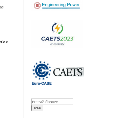
vas
ies »
Traži