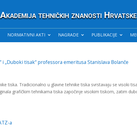
Akademija tehničkih znanosti Hrvatske
NORMATIVNI AKTI
NAGRADE
PUBLIKACIJE
ME
t“ i „Duboki tisak“ professora emeritusa Stanislava Bolanče
ke tiska. Tradicionalno u glavne tehnike tiska svrstavaju se visoki tis
riginala grafičkim tehnikama tiska započinje visokim tiskom, zatim du
HATZ-a