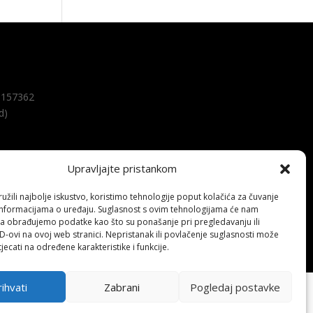
157362
d)
Upravljajte pristankom
žili najbolje iskustvo, koristimo tehnologije poput kolačića za čuvanje
up informacijama o uređaju. Suglasnost s ovim tehnologijama će nam
a obrađujemo podatke kao što su ponašanje pri pregledavanju ili
ID-ovi na ovoj web stranici. Nepristanak ili povlačenje suglasnosti može
jecati na određene karakteristike i funkcije.
ihvati
Zabrani
Pogledaj postavke