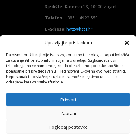
Sjedište:
Kačićeva 28, 10000 Zagreb
Telefon:
+385 1 4922 559
E-adresa
:
hatz@hatz.hr
Upravljajte pristankom
OIB:
89465386965
Da bismo pružili najbolje iskustvo, koristimo tehnologije poput kolačića
IBAN
HR7923600001101573628
za čuvanje i/ili pristup informacijama o uređaju. Suglasnost s ovim
(Zagrebačka banka d.d)
tehnologijama će nam omogućiti da obrađujemo podatke kao što su
ponašanje pri pregledavanju ili jedinstveni ID-ovi na ovoj web stranici.
SWIFT
: ZABAHR2X
Nepristanak ili povlačenje suglasnosti može negativno utjecati na
određene karakteristike i funkcije.
Prihvati
Copyright All right reserved HATZ – 2026
Zabrani
Pogledaj postavke