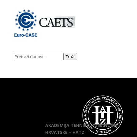
Traži
AKADEMIJA TEHNIČKIH ZNANOSTI
HRVATSKE – HATZ