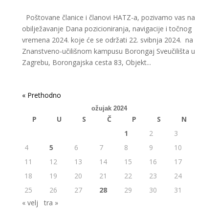
Poštovane članice i članovi HATZ-a, pozivamo vas na
obilježavanje Dana pozicioniranja, navigacije i točnog
vremena 2024. koje će se održati 22. svibnja 2024. na
Znanstveno-učilišnom kampusu Borongaj Sveučilišta u
Zagrebu, Borongajska cesta 83, Objekt...
« Older Entries
ožujak 2024
P
U
S
Č
P
S
N
1
2
3
4
5
6
7
8
9
10
11
12
13
14
15
16
17
18
19
20
21
22
23
24
25
26
27
28
29
30
31
« velj
tra »