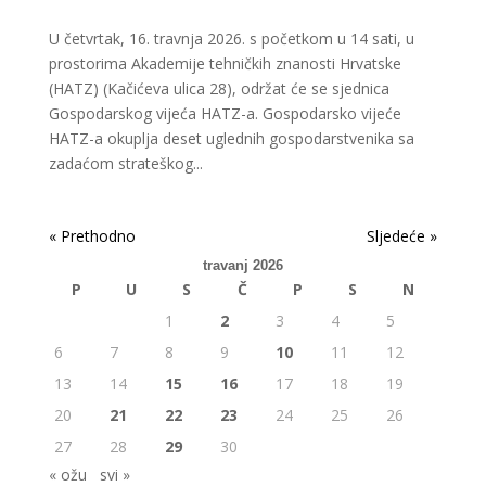
U četvrtak, 16. travnja 2026. s početkom u 14 sati, u
prostorima Akademije tehničkih znanosti Hrvatske
(HATZ) (Kačićeva ulica 28), održat će se sjednica
Gospodarskog vijeća HATZ-a. Gospodarsko vijeće
HATZ-a okuplja deset uglednih gospodarstvenika sa
zadaćom strateškog...
« Older Entries
Next Entries »
travanj 2026
P
U
S
Č
P
S
N
1
2
3
4
5
6
7
8
9
10
11
12
13
14
15
16
17
18
19
20
21
22
23
24
25
26
27
28
29
30
« ožu
svi »