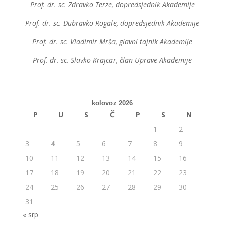
Prof. dr. sc. Zdravko Terze, dopredsjednik Akademije
Prof. dr. sc. Dubravko Rogale, dopredsjednik Akademije
Prof. dr. sc. Vladimir Mrša, glavni tajnik Akademije
Prof. dr. sc. Slavko Krajcar, član Uprave Akademije
kolovoz 2026
P
U
S
Č
P
S
N
1
2
3
4
5
6
7
8
9
10
11
12
13
14
15
16
17
18
19
20
21
22
23
24
25
26
27
28
29
30
31
« srp