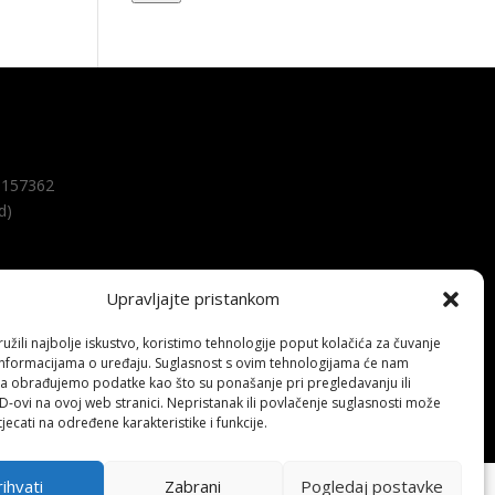
157362
d)
Upravljajte pristankom
žili najbolje iskustvo, koristimo tehnologije poput kolačića za čuvanje
up informacijama o uređaju. Suglasnost s ovim tehnologijama će nam
a obrađujemo podatke kao što su ponašanje pri pregledavanju ili
ID-ovi na ovoj web stranici. Nepristanak ili povlačenje suglasnosti može
jecati na određene karakteristike i funkcije.
ihvati
Zabrani
Pogledaj postavke