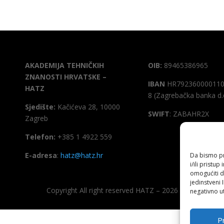
AKADEMIJA TEHNIČKIH
OIB:
89465386965
ZNANOSTI HRVATSKE –
IBAN
HR792360000110
HATZ
8 (Zagrebačka banka d.
Sjedište:
Kačićeva 28, 10000
SWIFT
: ZABAHR2X
Zagreb
Telefon:
+385 1 4922 559
E-adresa
:
hatz@hatz.hr
Da bismo pru
i/ili prist
omogućiti d
jedinstveni 
Copyright All right reserved HATZ – 2026
negativno ut
Pr