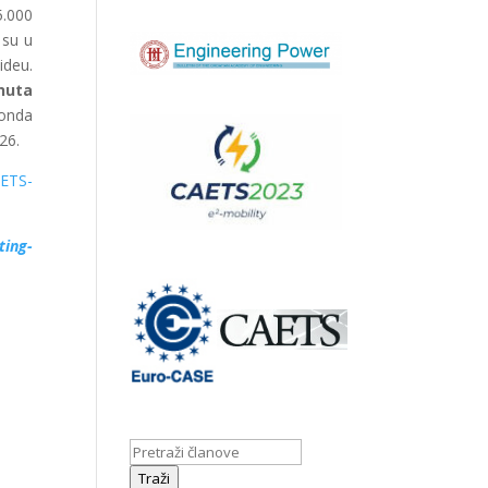
5.000
 su u
ideu.
nuta
 onda
26.
AETS-
ting-
Traži