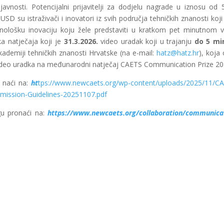
javnosti. Potencijalni prijavitelji za dodjelu nagrade u iznosu od 
USD su istraživači i inovatori iz svih područja tehničkih znanosti koji
ehnološku inovaciju koju žele predstaviti u kratkom pet minutnom v
oka natječaja koji je
31.3.2026.
video uradak koji u trajanju
do 5 mi
kademiji tehničkih znanosti Hrvatske (na e-mail:
hatz@hatz.hr
), koja
 video uradka na međunarodni natječaj CAETS Communication Prize 20
e naći na:
ht
tps://www.newcaets.org/wp-content/uploads/2025/11/C
ission-Guidelines-20251107.pdf
gu pronaći na:
https://www.newcaets.org/collaboration/communica