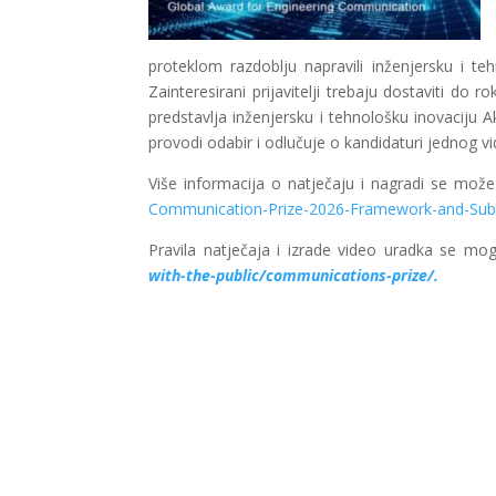
proteklom razdoblju napravili inženjersku i t
Zainteresirani prijavitelji trebaju dostaviti do r
predstavlja inženjersku i tehnološku inovaciju A
provodi odabir i odlučuje o kandidaturi jednog
Više informacija o natječaju i nagradi se mož
Communication-Prize-2026-Framework-and-Subm
Pravila natječaja i izrade video uradka se mo
with-the-public/communications-prize/.