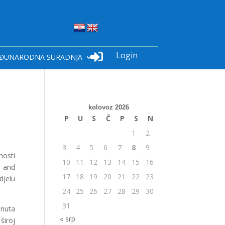
Login

ĐUNARODNA SURADNJA
kolovoz 2026
P
U
S
Č
P
S
N
1
2
3
4
5
6
7
8
9
nosti
10
11
12
13
14
15
16
 and
17
18
19
20
21
22
23
djelu
24
25
26
27
28
29
30
31
inuta
« srp
široj