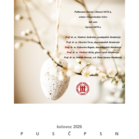
kolovoz 2026
P
U
S
Č
P
S
N