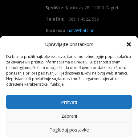
Sjedište:
Kačićeva 28, 10000 Zagreb
Telefon:
+385 1 4922 559
E-adresa
:
hatz@hatz.hr
Upravljajte pristankom
OIB:
89465386965
Da bismo pružili najbolje iskustvo, koristimo tehnologije poput kolačića
IBAN
HR7923600001101573628
za čuvanje i/ili pristup informacijama o uređaju. Suglasnost s ovim
(Zagrebačka banka d.d)
tehnologijama će nam omogućiti da obrađujemo podatke kao što su
ponašanje pri pregledavanju ili jedinstveni ID-ovi na ovoj web stranici.
SWIFT
: ZABAHR2X
Nepristanak ili povlačenje suglasnosti može negativno utjecati na
određene karakteristike i funkcije.
Prihvati
Copyright All right reserved HATZ – 2026
Zabrani
Pogledaj postavke