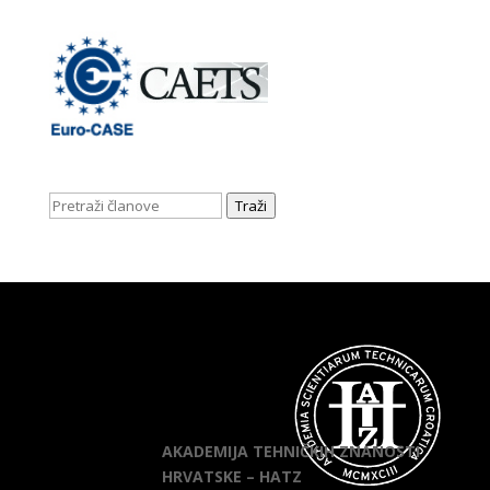
Traži
AKADEMIJA TEHNIČKIH ZNANOSTI
HRVATSKE – HATZ