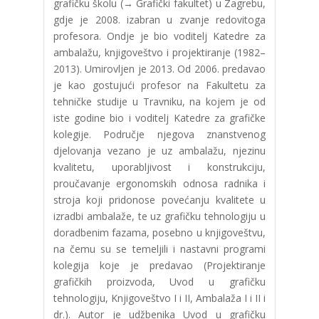
grafičku školu (→ Grafički fakultet) u Zagrebu,
gdje je 2008. izabran u zvanje redovitoga
profesora. Ondje je bio voditelj Katedre za
ambalažu, knjigoveštvo i projektiranje (1982–
2013). Umirovljen je 2013. Od 2006. predavao
je kao gostujući profesor na Fakultetu za
tehničke studije u Travniku, na kojem je od
iste godine bio i voditelj Katedre za grafičke
kolegije. Područje njegova znanstvenog
djelovanja vezano je uz ambalažu, njezinu
kvalitetu, uporabljivost i konstrukciju,
proučavanje ergonomskih odnosa radnika i
stroja koji pridonose povećanju kvalitete u
izradbi ambalaže, te uz grafičku tehnologiju u
doradbenim fazama, posebno u knjigoveštvu,
na čemu su se temeljili i nastavni programi
kolegija koje je predavao (Projektiranje
grafičkih proizvoda, Uvod u grafičku
tehnologiju, Knjigoveštvo I i II, Ambalaža I i II i
dr.). Autor je udžbenika Uvod u grafičku