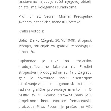
izražavamo najdublju sućut njegovoj obitelji,
prijateljima, kolegama i suradnicima.
Prof. dr. sc. Vedran Mornar Predsjednik
Akademije tehničkih znanosti Hrvatske
Kratki životopis:
Babić, Darko (Zagreb, 30. VI. 1948), strojarski
inženjer, stručnjak za grafičku tehnologiju i
ambalažu.
Diplomirao je 1975. na Strojarsko-
brodograđevnome fakultetu (→ Fakultet
strojarstva i brodogradnje; sv. 1) u Zagrebu,
gdje je doktorirao 1992. disertacijom
Istraživanje vrijednosti ergonomskih kriterija u
radnika grafičke proizvodnje (mentor → O.
Muftić; sv. 1). Godine 1975–78. radio je u
projektnom birou tvornice farmaceutskih
proizvoda Pliva. Potom je prešao na Višu