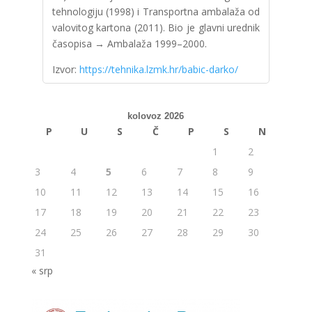
tehnologiju (1998) i Transportna ambalaža od
valovitog kartona (2011). Bio je glavni urednik
časopisa → Ambalaža 1999–2000.
Izvor:
https://tehnika.lzmk.hr/babic-darko/
kolovoz 2026
P
U
S
Č
P
S
N
1
2
3
4
5
6
7
8
9
10
11
12
13
14
15
16
17
18
19
20
21
22
23
24
25
26
27
28
29
30
31
« srp