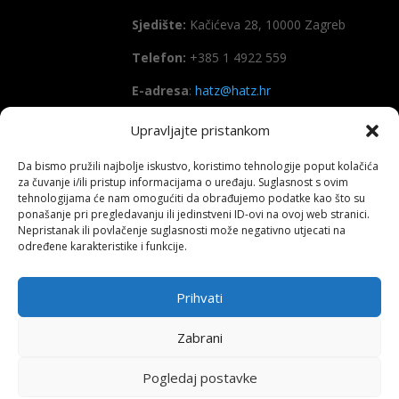
Sjedište:
Kačićeva 28, 10000 Zagreb
Telefon:
+385 1 4922 559
E-adresa
:
hatz@hatz.hr
Upravljajte pristankom
OIB:
89465386965
Da bismo pružili najbolje iskustvo, koristimo tehnologije poput kolačića
IBAN
HR7923600001101573628
za čuvanje i/ili pristup informacijama o uređaju. Suglasnost s ovim
(Zagrebačka banka d.d)
tehnologijama će nam omogućiti da obrađujemo podatke kao što su
ponašanje pri pregledavanju ili jedinstveni ID-ovi na ovoj web stranici.
SWIFT
: ZABAHR2X
Nepristanak ili povlačenje suglasnosti može negativno utjecati na
određene karakteristike i funkcije.
Prihvati
Copyright All right reserved HATZ – 2026
Zabrani
Pogledaj postavke