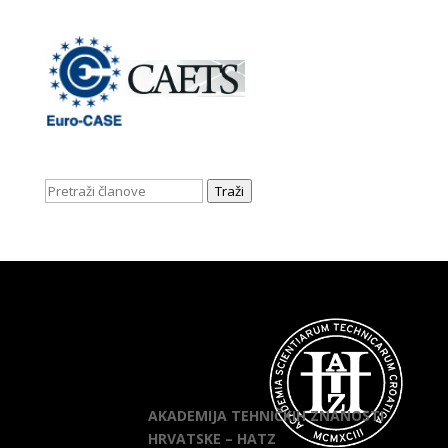
Traži
AKADEMIJA TEHNIČKIH ZNANOSTI
HRVATSKE – HATZ