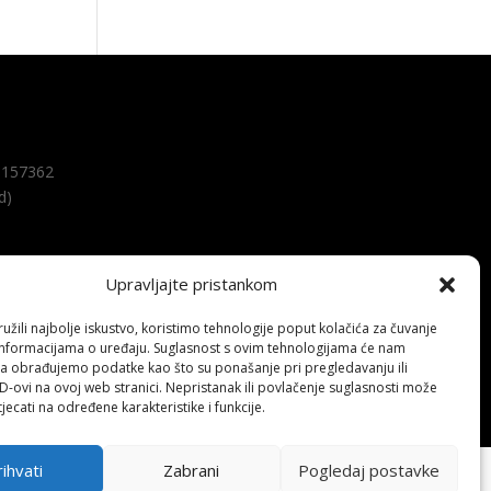
157362
d)
Upravljajte pristankom
žili najbolje iskustvo, koristimo tehnologije poput kolačića za čuvanje
up informacijama o uređaju. Suglasnost s ovim tehnologijama će nam
a obrađujemo podatke kao što su ponašanje pri pregledavanju ili
ID-ovi na ovoj web stranici. Nepristanak ili povlačenje suglasnosti može
jecati na određene karakteristike i funkcije.
ihvati
Zabrani
Pogledaj postavke