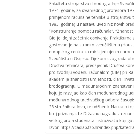
Fakultetu strojarstva i brodogradnje Sveučil
1974. godine, za izvanrednog profesora 197
primjenom računalne tehnike u strojarstvu t
1983. godine) u nastavu uveo niz novih pred
“Konstruiranje pomoću računala”, “Znanost o 
Bio je idejni začetnik osnivanja Praktikuma
gostovao je na stranim sveučilištima (Hous
europskog centra za mir Ujedinjenih naroda 
Sveučilištu u Osijeku. Tijekom svog rada obn
Društva tehničara, predsjednik Društva kon
proizvodnju vođenu računalom (CIM) pri Raz
akademije znanosti i umjetnosti, član Hrvat
brodogradnju. U međunarodnim znanstvenim 
koju je razvijao kao član međunarodnog ud
međunarodnog uređivačkog odbora časopisa 
25 stručnih radova, te udžbenik Nauka o topli
broj priznanja, te Državnu nagradu za znans
velikog broja studenata i istraživača koji 
Izvor: https://cadlab.fsb.hr/index.php/katedra