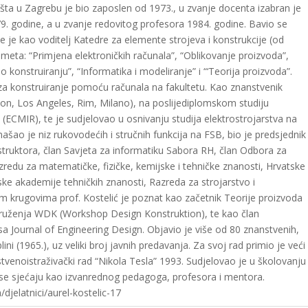
išta u Zagrebu je bio zaposlen od 1973., u zvanje docenta izabran je
9. godine, a u zvanje redovitog profesora 1984. godine. Bavio se
e je kao voditelj Katedre za elemente strojeva i konstrukcije (od
meta: “Primjena elektroničkih računala”, “Oblikovanje proizvoda”,
konstruiranju”, “Informatika i modeliranje” i “‘Teorija proizvoda”.
 za konstruiranje pomoću računala na fakultetu. Kao znanstvenik
ton, Los Angeles, Rim, Milano), na poslijediplomskom studiju
(ECMIR), te je sudjelovao u osnivanju studija elektrostrojarstva na
ašao je niz rukovodećih i stručnih funkcija na FSB, bio je predsjednik
struktora, član Savjeta za informatiku Sabora RH, član Odbora za
redu za matematičke, fizičke, kemijske i tehničke znanosti, Hrvatske
ske akademije tehničkih znanosti, Razreda za strojarstvo i
krugovima prof. Kostelić je poznat kao začetnik Teorije proizvoda
ruženja WDK (Workshop Design Konstruktion), te kao član
Journal of Engineering Design. Objavio je više od 80 znanstvenih,
ni (1965.), uz veliki broj javnih predavanja. Za svoj rad primio je veći
tvenoistraživački rad “Nikola Tesla” 1993. Sudjelovao je u školovanju
ga se sjećaju kao izvanrednog pedagoga, profesora i mentora.
/djelatnici/aurel-kostelic-17