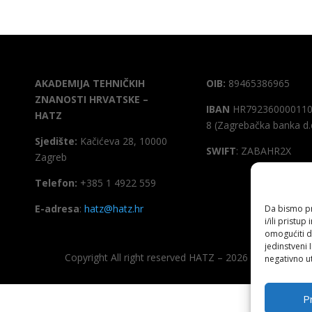
AKADEMIJA TEHNIČKIH
OIB:
89465386965
ZNANOSTI HRVATSKE –
IBAN
HR792360000110
HATZ
8 (Zagrebačka banka d.
Sjedište:
Kačićeva 28, 10000
SWIFT
: ZABAHR2X
Zagreb
Telefon:
+385 1 4922 559
E-adresa
:
hatz@hatz.hr
Da bismo pru
i/ili prist
omogućiti d
jedinstveni 
Copyright All right reserved HATZ – 2026
negativno ut
Pr