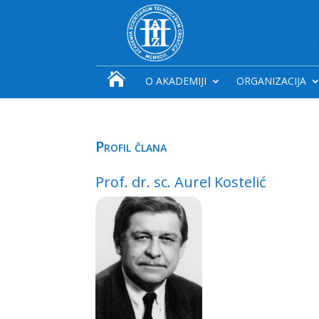

O AKADEMIJI
ORGANIZACIJA
Profil člana
Prof. dr. sc. Aurel Kostelić