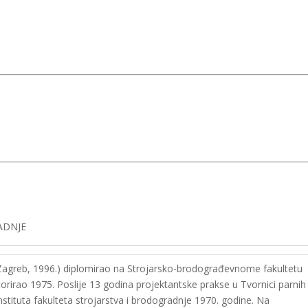
ADNJE
 – Zagreb, 1996.) diplomirao na Strojarsko-brodograđevnome fakultetu
torirao 1975. Poslije 13 godina projektantske prakse u Tvornici parnih
stituta fakulteta strojarstva i brodogradnje 1970. godine. Na