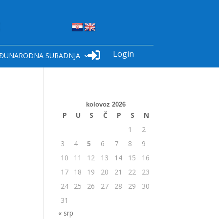
Login

ĐUNARODNA SURADNJA
kolovoz 2026
P
U
S
Č
P
S
N
1
2
3
4
5
6
7
8
9
10
11
12
13
14
15
16
17
18
19
20
21
22
23
24
25
26
27
28
29
30
31
« srp