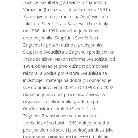
jedinice Fakulteta građevinskih znanosti u
Varaždinu (tu dužnost obnašao je do 1991.).
Zanimljivo je da je radio i na Građevinskom
fakultetu Sveučilišta u Sarajevu. U razdoblju
od 1988. do 1992. obnašao je dužnost
dopredsjednika Skupštine Sveučilišta u
Zagrebu te potom dužnost predsjednika
Skupštine Sveučilišta u Zagrebu i predsjednika
Predsjedništva. Nakon reforme Sveučilišta, od
1994. obnašao je prvo dužnost pomoćnika
rektora, a poslije prorektora Sveučilišta za
investicije i materijalna dobra (tu obnašao je
sve do umirovljenja 2004.). Od 1998. do 2002.
obnašao je dužnost pročelnika Zavoda za
organizaciju i ekonomiku građenja pri
Građevinskom fakultetu Sveučilišta u
Zagrebu. Znanstvenim se radom prof.
Lončarić počeo baviti 1960. dok je pohađao
poslijediplomski studij iz područja industrijske
i stambene izgradnje pri Univerzi u Ljubljani.