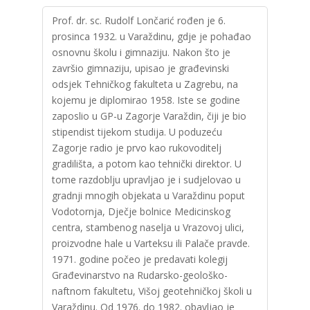
Prof. dr. sc. Rudolf Lončarić rođen je 6.
prosinca 1932. u Varaždinu, gdje je pohađao
osnovnu školu i gimnaziju. Nakon što je
završio gimnaziju, upisao je građevinski
odsjek Tehničkog fakulteta u Zagrebu, na
kojemu je diplomirao 1958. Iste se godine
zaposlio u GP-u Zagorje Varaždin, čiji je bio
stipendist tijekom studija. U poduzeću
Zagorje radio je prvo kao rukovoditelj
gradilišta, a potom kao tehnički direktor. U
tome razdoblju upravljao je i sudjelovao u
gradnji mnogih objekata u Varaždinu poput
Vodotornja, Dječje bolnice Medicinskog
centra, stambenog naselja u Vrazovoj ulici,
proizvodne hale u Varteksu ili Palače pravde.
1971. godine počeo je predavati kolegij
Građevinarstvo na Rudarsko-geološko-
naftnom fakultetu, Višoj geotehničkoj školi u
Varaždinu. Od 1976. do 1982. obavljao je