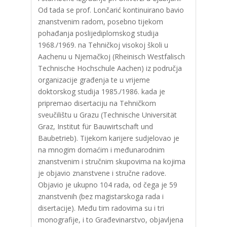
Od tada se prof. Lončarić kontinuirano bavio
znanstvenim radom, posebno tijekom
pohađanja poslijediplomskog studija
1968./1969. na Tehničkoj visokoj školi u
Aachenu u Njemačkoj (Rheinisch Westfalisch
Technische Hochschule Aachen) iz područja
organizacije građenja te u vrijeme
doktorskog studija 1985./1986. kada je
pripremao disertaciju na Tehničkom
sveučilištu u Grazu (Technische Universität
Graz, Institut für Bauwirtschaft und
Baubetrieb). Tijekom karijere sudjelovao je
na mnogim domaćim i međunarodnim
znanstvenim i stručnim skupovima na kojima
je objavio znanstvene i stručne radove.
Objavio je ukupno 104 rada, od čega je 59
znanstvenih (bez magistarskoga rada i
disertacije). Među tim radovima su i tri
monografije, i to Građevinarstvo, objavljena