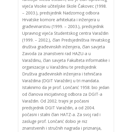
vijeća Visoke učiteljske škole Čakovec (1998.
– 2003.), predsjednik Nadzornog odbora
Hrvatske komore arhitekata i inženjera u
građevinarstvu (1999. – 2003.), predsjednik
Upravnog vijeća Studentskog centra Varaždin
(1999. – 2002.), član Predsjedništva Hrvatskog
društva građevinskih inženjera, član savjeta
Zavoda za znanstveni rad HAZU-a u
Varaždinu, član savjeta Fakulteta informatike i
organizacije u Varaždinu te predsjednik
Društva građevinskih inženjera i tehničara
Varaždina (DGIT Varaždin) u tri mandata.
Istaknimo da je prof. Lončarić 1958. bio jedan
od članova inicijativnog odbora za DGIT-a
Varaždin. Od 2002. trajni je počasni
predsjednik DGIT Varaždin, a od 2004.
počasni i stalni član HATZ-a. Za svoj rad i
zasluge prof. Lončarić dobio je niz
znanstvenih i stručnih nagrada i priznanja,