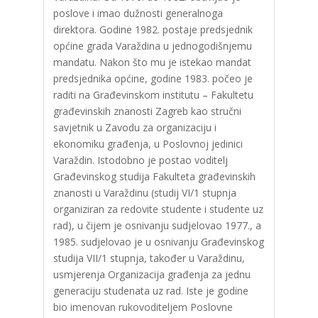
poslove i imao dužnosti generalnoga
direktora. Godine 1982. postaje predsjednik
općine grada Varaždina u jednogodišnjemu
mandatu. Nakon što mu je istekao mandat
predsjednika općine, godine 1983. počeo je
raditi na Građevinskom institutu – Fakultetu
građevinskih znanosti Zagreb kao stručni
savjetnik u Zavodu za organizaciju i
ekonomiku građenja, u Poslovnoj jedinici
Varaždin. Istodobno je postao voditelj
Građevinskog studija Fakulteta građevinskih
znanosti u Varaždinu (studij VI/1 stupnja
organiziran za redovite studente i studente uz
rad), u čijem je osnivanju sudjelovao 1977., a
1985. sudjelovao je u osnivanju Građevinskog
studija VII/1 stupnja, također u Varaždinu,
usmjerenja Organizacija građenja za jednu
generaciju studenata uz rad. Iste je godine
bio imenovan rukovoditeljem Poslovne