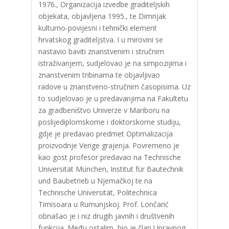
1976., Organizacija izvedbe graditeljskih
objekata, objavljena 1995., te Dimnjak
kulturno-povijesni i tehnički element
hrvatskog graditeljstva. I u mirovini se
nastavio baviti znanstvenim i stručnim
istraživanjem, sudjelovao je na simpozijima i
znanstvenim tribinama te objavljivao
radove u znanstveno-stručnim časopisima. Uz
to sudjelovao je u predavanjima na Fakultetu
za gradbeništvo Univerze v Mariboru na
poslijediplomskome i doktorskome studiju,
gdje je predavao predmet Optimalizacija
proizvodnje Verige grajenja. Povremeno je
kao gost profesor predavao na Technische
Universität München, Institut für Bautechnik
und Baubetrieb u Njemačkoj te na
Technische Universität, Politechnica
Timisoara u Rumunjskoj. Prof. Lončarić
obnašao je i niz drugih javnih i društvenih
funkcija. Među ostalim, bio je član Upravnog