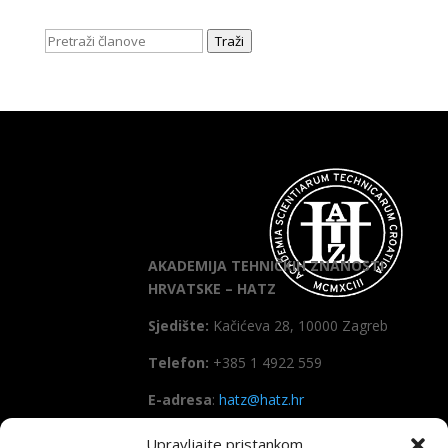
Traži
AKADEMIJA TEHNIČKIH ZNANOSTI
HRVATSKE – HATZ
Sjedište:
Kačićeva 28, 10000 Zagreb
Telefon:
+385 1 4922 559
E-adresa
:
hatz@hatz.hr
Upravljajte pristankom