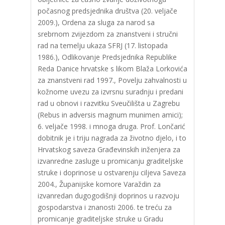
počasnog predsjednika društva (20. veljače
2009.), Ordena za sluga za narod sa
srebrnom zvijezdom za znanstveni i stručni
rad na temelju ukaza SFRJ (17. listopada
1986.), Odlikovanje Predsjednika Republike
Reda Danice hrvatske s likom Blaža Lorkovića
za znanstveni rad 1997., Povelju zahvalnosti u
kožnome uvezu za izvrsnu suradnju i predani
rad u obnovi i razvitku Sveučilišta u Zagrebu
(Rebus in adversis magnum munimen amici);
6. veljače 1998. i mnoga druga. Prof. Lončarić
dobitnik je i triju nagrada za životno djelo, i to
Hrvatskog saveza Građevinskih inženjera za
izvanredne zasluge u promicanju graditeljske
struke i doprinose u ostvarenju ciljeva Saveza
2004., Županijske komore Varaždin za
izvanredan dugogodišnji doprinos u razvoju
gospodarstva i znanosti 2006. te treću za
promicanje graditeljske struke u Gradu