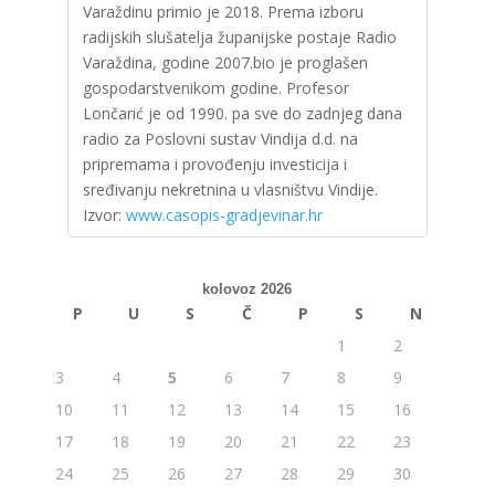
Varaždinu primio je 2018. Prema izboru
radijskih slušatelja županijske postaje Radio
Varaždina, godine 2007.bio je proglašen
gospodarstvenikom godine. Profesor
Lončarić je od 1990. pa sve do zadnjeg dana
radio za Poslovni sustav Vindija d.d. na
pripremama i provođenju investicija i
sređivanju nekretnina u vlasništvu Vindije.
Izvor:
www.casopis-gradjevinar.hr
kolovoz 2026
P
U
S
Č
P
S
N
1
2
3
4
5
6
7
8
9
10
11
12
13
14
15
16
17
18
19
20
21
22
23
24
25
26
27
28
29
30