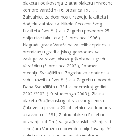
plaketa i odlikovanja: Zlatnu plaketu Privredne
komore Varaždin (16. prosinca 1981.),
Zahvalnicu za doprinos u razvoju fakulteta i
dodjelu zlatnika sv. Nikole Geotehničkog
fakulteta Sveučilišta u Zagrebu povodom 25.
obljetnice fakulteta (18. prosinca 1996.),
Nagradu grada Varaždina za velik doprinos u
promicanju graditeljskog gospodarstva i
zasluge za razvoj visokog školstva u gradu
Varaždinu (6. prosinca 2003.), Spomen-
medalju Sveučilišta u Zagrebu za doprinos u
radu i razvitku Sveučilišta u Zagrebu u povodu
Dana Sveučilišta u 334. akademskoj godini
2002./2003. (10. studenoga 2003.), Zlatnu
plaketu Građevinskog obrazovnog centra
Čakovec u povodu 20. obljetnice za doprinos
u razvoju u 1981., Zlatnu plaketu Posebno
priznanje od Društva građevinskih inženjera i
tehničara Varaždin u povodu obilježavanja 50.
obljetnice za časno zvanje doživotnoga