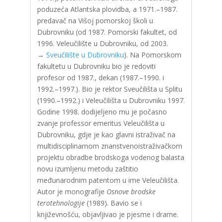
poduzeća Atlantska plovidba, a 1971.–1987.
predavač na Višoj pomorskoj školi u
Dubrovniku (od 1987. Pomorski fakultet, od
1996. Veleučilište u Dubrovniku, od 2003.
→
Sveučilište u Dubrovniku
). Na Pomorskom
fakultetu u Dubrovniku bio je redoviti
profesor od 1987., dekan (1987.–1990. i
1992.–1997.). Bio je rektor Sveučilišta u Splitu
(1990.–1992.) i Veleučilišta u Dubrovniku 1997.
Godine 1998. dodijeljeno mu je počasno
zvanje professor emeritus Veleučilišta u
Dubrovniku, gdje je kao glavni istraživač na
multidisciplinarnom znanstvenoistraživačkom
projektu obradbe brodskoga vodenog balasta
novu izumljenu metodu zaštitio
međunarodnim patentom u ime Veleučilišta.
Autor je monografije
Osnove brodske
terotehnologije
(1989). Bavio se i
književnošću, objavljivao je pjesme i drame.