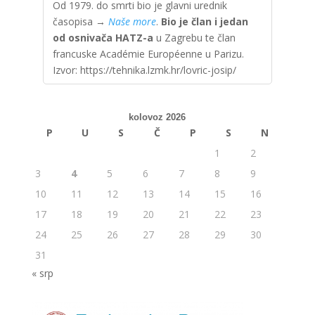
Od 1979. do smrti bio je glavni urednik
časopisa →
Naše more
.
Bio je član i jedan
od osnivača HATZ-a
u Zagrebu te član
francuske Académie Européenne u Parizu.
Izvor: https://tehnika.lzmk.hr/lovric-josip/
kolovoz 2026
P
U
S
Č
P
S
N
1
2
3
4
5
6
7
8
9
10
11
12
13
14
15
16
17
18
19
20
21
22
23
24
25
26
27
28
29
30
31
« srp