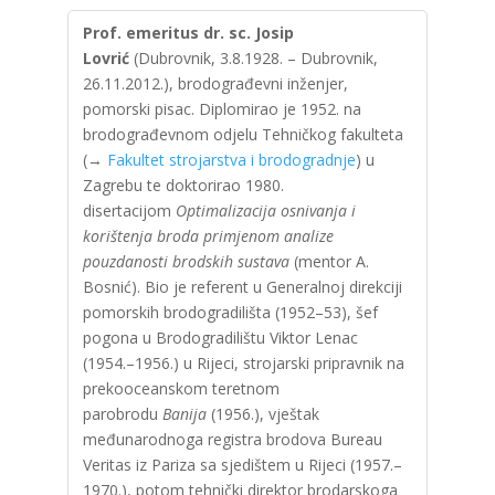
Prof. emeritus dr. sc. Josip
Lovrić
(Dubrovnik, 3.8.1928. – Dubrovnik,
26.11.2012.), brodograđevni inženjer,
pomorski pisac. Diplomirao je 1952. na
brodograđevnom odjelu Tehničkog fakulteta
(→
Fakultet strojarstva i brodogradnje
) u
Zagrebu te doktorirao 1980.
disertacijom
Optimalizacija osnivanja i
korištenja broda primjenom analize
pouzdanosti brodskih sustava
(mentor A.
Bosnić). Bio je referent u Generalnoj direkciji
pomorskih brodogradilišta (1952–53), šef
pogona u Brodogradilištu Viktor Lenac
(1954.–1956.) u Rijeci, strojarski pripravnik na
prekooceanskom teretnom
parobrodu
Banija
(1956.), vještak
međunarodnoga registra brodova Bureau
Veritas iz Pariza sa sjedištem u Rijeci (1957.–
1970.), potom tehnički direktor brodarskoga