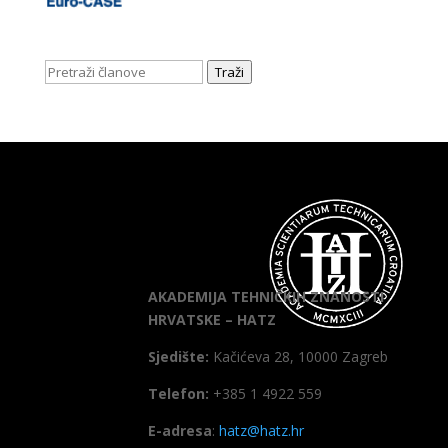
Traži
AKADEMIJA TEHNIČKIH ZNANOSTI
HRVATSKE – HATZ
Sjedište:
Kačićeva 28, 10000 Zagreb
Telefon:
+385 1 4922 559
E-adresa
:
hatz@hatz.hr