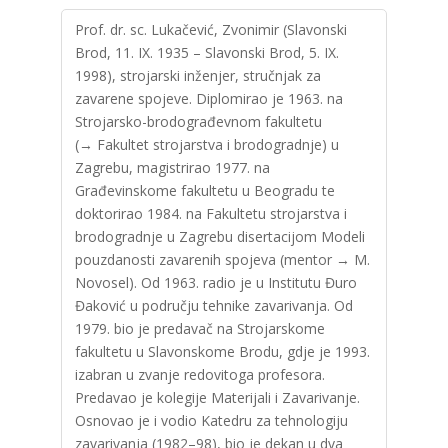
Prof. dr. sc. Lukačević, Zvonimir (Slavonski
Brod, 11. IX. 1935 – Slavonski Brod, 5. IX.
1998), strojarski inženjer, stručnjak za
zavarene spojeve. Diplomirao je 1963. na
Strojarsko-brodograđevnom fakultetu
(→ Fakultet strojarstva i brodogradnje) u
Zagrebu, magistrirao 1977. na
Građevinskome fakultetu u Beogradu te
doktorirao 1984. na Fakultetu strojarstva i
brodogradnje u Zagrebu disertacijom Modeli
pouzdanosti zavarenih spojeva (mentor → M.
Novosel). Od 1963. radio je u Institutu Đuro
Đaković u području tehnike zavarivanja. Od
1979. bio je predavač na Strojarskome
fakultetu u Slavonskome Brodu, gdje je 1993.
izabran u zvanje redovitoga profesora.
Predavao je kolegije Materijali i Zavarivanje.
Osnovao je i vodio Katedru za tehnologiju
zavarivanja (1982–98), bio je dekan u dva