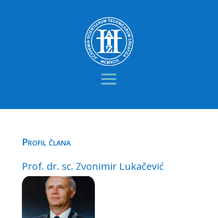
Profil člana
Prof. dr. sc. Zvonimir Lukačević