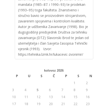
mandata (1985–87. i 1990–93) te prodekan
(1993–95) toga fakulteta. Znanstveno i
stručno bavio se proizvodnim strojarstvom,
zavarenim spojevima i kontrolom kvalitete.
Autor je udžbenika Zavarivanje (1998). Bio je
dugogodišnji predsjednik Društva za tehniku
zavarivanja (DTZ) Slavonski Brod te jedan od
utemeljitelja i član Savjeta časopisa Tehnički
vjesnik (1993). Izvor:
https://tehnika.lzmk.hr/lukacevic-zvonimir/
kolovoz 2026
P
U
S
Č
P
S
N
1
2
3
4
5
6
7
8
9
10
11
12
13
14
15
16
17
18
19
20
21
22
23