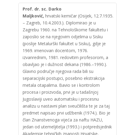
Prof. dr. sc. Darko
Maljković,
hrvatski kemičar (Osijek, 12.7.1935.
– Zagreb, 10.4.2003.). Diplomirao je u
Zagrebu 1960. na Tehnološkome fakultetu i
zaposlio se na njegovim odjelima u Sisku
(poslije Metalurški fakultet u Sisku), gdje je
1969. imenovan docentom, 1976.
izvanrednim, 1981. redovitim profesorom, a
obavljao je i dužnost dekana (1986.–1990.).
Glavno područje njegova rada bili su
separacijski postupci, posebno ekstrakcija
metala otapalima. Bavio se i kontrolom
procesa i proizvoda, prvi je u tadašnjoj
Jugoslaviji uveo automatsku i procesnu
analizu u nastavni plan sveučilišta te je za taj
predmet napisao prvi udžbenik (1974.). Bio je
član Znanstvenoga vijeća za naftu HAZU,
jedan od utemeljitelja (1993.) i potpredsjednik
Akademije tehničkih znanosti Hrvatske,