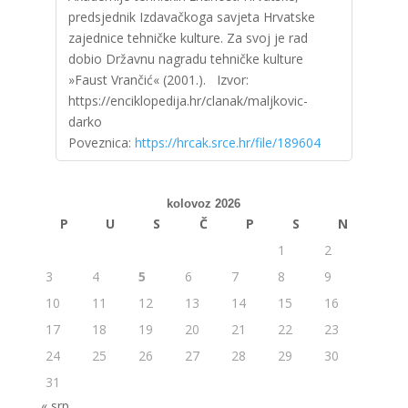
predsjednik Izdavačkoga savjeta Hrvatske
zajednice tehničke kulture. Za svoj je rad
dobio Državnu nagradu tehničke kulture
»Faust Vrančić« (2001.). Izvor:
https://enciklopedija.hr/clanak/maljkovic-
darko
Poveznica:
https://hrcak.srce.hr/file/189604
kolovoz 2026
P
U
S
Č
P
S
N
1
2
3
4
5
6
7
8
9
10
11
12
13
14
15
16
17
18
19
20
21
22
23
24
25
26
27
28
29
30
31
« srp