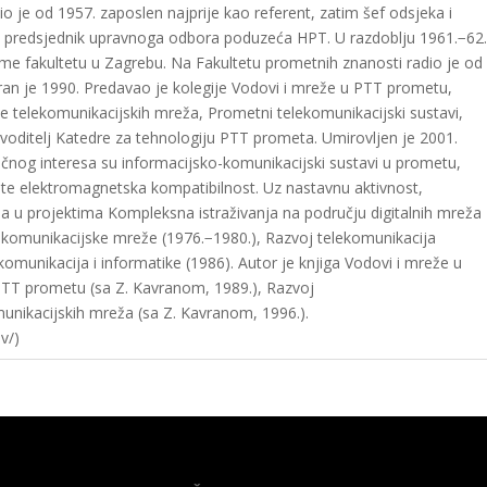
 je od 1957. zaposlen najprije kao referent, zatim šef odsjeka i
 je predsjednik upravnoga odbora poduzeća HPT. U razdoblju 1961.−62
ome fakultetu u Zagrebu. Na Fakultetu prometnih znanosti radio je od
bran je 1990. Predavao je kolegije Vodovi i mreže u PTT prometu,
e telekomunikacijskih mreža, Prometni telekomunikacijski sustavi,
voditelj Katedre za tehnologiju PTT prometa. Umirovljen je 2001.
čnog interesa su informacijsko-komunikacijski sustavi u prometu,
i te elektromagnetska kompatibilnost. Uz nastavnu aktivnost,
ja u projektima Kompleksna istraživanja na području digitalnih mreža
ne komunikacijske mreže (1976.−1980.), Razvoj telekomunikacija
ekomunikacija i informatike (1986). Autor je knjiga Vodovi i mreže u
PTT prometu (sa Z. Kavranom, 1989.), Razvoj
omunikacijskih mreža (sa Z. Kavranom, 1996.).
v/)