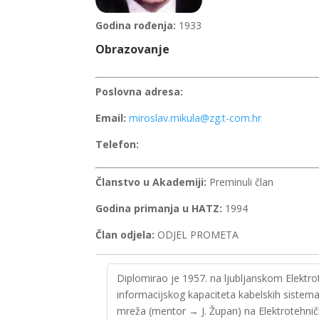
Godina rođenja:
1933
Obrazovanje
Poslovna adresa:
Email:
miroslav.mikula@zg.t-com.hr
Telefon:
Članstvo u Akademiji:
Preminuli član
Godina primanja u HATZ:
1994
Član odjela:
ODJEL PROMETA
Diplomirao je 1957. na ljubljanskom Elektrot
informacijskog kapaciteta kabelskih sistem
mreža (mentor → J. Župan) na Elektrotehnič