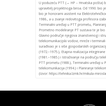
U poduzeću PTT (→ HP – Hrvatska pošta) bio
upravitelj projektnoga biroa. Od 1990. bio
bio je honorarni asistent na Elektrotehničk
1986., a u zvanje redovitoga profesora iza
Terminalni uređaji u PTT prometu, Planiranj
Prometno modeliranje PT sustava te je bio 
Glavno područje njegova znanstvenog i stru
telekomunikacijski vodovi, mreže i terminal
surađivao je s više gospodarskih organizaci
(1972.−1975.), Etapna realizacija integrira
(1981.−1985.) i Istraživanje na području tel
PTT prometu (1988.), Terminalni uređaji u 
telekomunikacija (1994.) i Planiranje telek
(Izvor: https://tehnika.lzmk.hr/mikula-mirosla