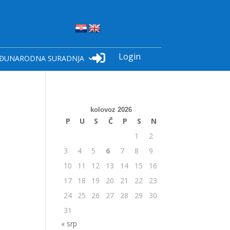
Login

ĐUNARODNA SURADNJA
kolovoz 2026
P
U
S
Č
P
S
N
1
2
3
4
5
6
7
8
9
10
11
12
13
14
15
16
17
18
19
20
21
22
23
24
25
26
27
28
29
30
31
« srp