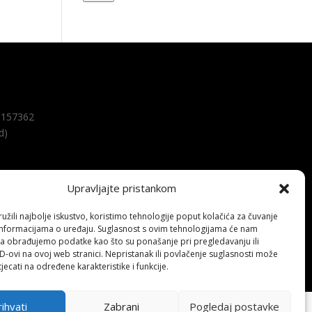
157362
d)
Upravljajte pristankom
žili najbolje iskustvo, koristimo tehnologije poput kolačića za čuvanje
up informacijama o uređaju. Suglasnost s ovim tehnologijama će nam
a obrađujemo podatke kao što su ponašanje pri pregledavanju ili
ID-ovi na ovoj web stranici. Nepristanak ili povlačenje suglasnosti može
jecati na određene karakteristike i funkcije.
ihvati
Zabrani
Pogledaj postavke