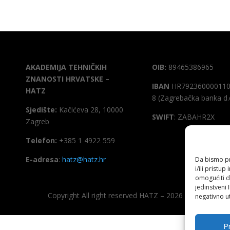
AKADEMIJA TEHNIČKIH
OIB:
89465386965
ZNANOSTI HRVATSKE –
IBAN
HR792360000110
HATZ
8 (Zagrebačka banka d.
Sjedište:
Kačićeva 28, 10000
SWIFT
: ZABAHR2X
Zagreb
Telefon:
+385 1 4922 559
E-adresa
:
hatz@hatz.hr
Da bismo pru
i/ili prist
omogućiti d
jedinstveni 
Copyright All right reserved HATZ – 2026
negativno ut
Pr