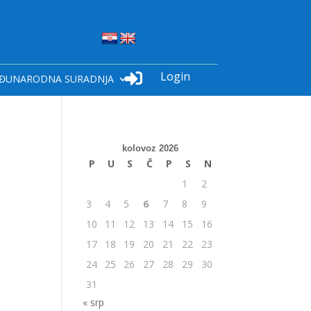
Login

ĐUNARODNA SURADNJA
kolovoz 2026
P
U
S
Č
P
S
N
1
2
3
4
5
6
7
8
9
10
11
12
13
14
15
16
17
18
19
20
21
22
23
24
25
26
27
28
29
30
31
« srp