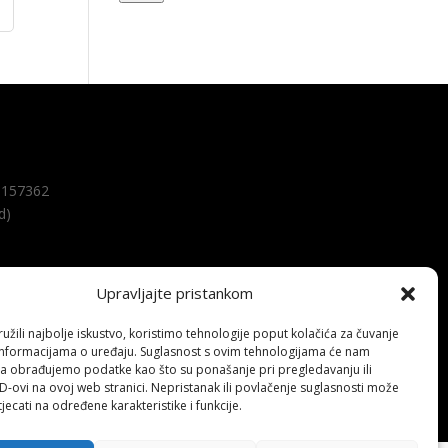
157362
d)
Upravljajte pristankom
žili najbolje iskustvo, koristimo tehnologije poput kolačića za čuvanje
up informacijama o uređaju. Suglasnost s ovim tehnologijama će nam
a obrađujemo podatke kao što su ponašanje pri pregledavanju ili
ID-ovi na ovoj web stranici. Nepristanak ili povlačenje suglasnosti može
jecati na određene karakteristike i funkcije.