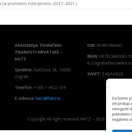
a za prometno inženjerstvo (2017.-2021.)
AKADEMIJA TEHNIČKIH
OIB:
89465386965
ZNANOSTI HRVATSKE –
IBAN
HR792360000110
HATZ
8 (Zagrebačka banka d.
Sjedište:
Kačićeva 28, 10000
SWIFT
: ZABAHR2X
Zagreb
Telefon:
+385 1 4922 559
E-adresa
:
hatz@hatz.hr
Da bismo pru
i/ili prist
omogućiti d
jedinstveni 
Copyright All right reserved HATZ – 2026
negativno ut