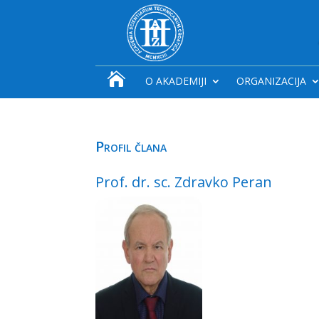

O AKADEMIJI
ORGANIZACIJA
Profil člana
Prof. dr. sc. Zdravko Peran