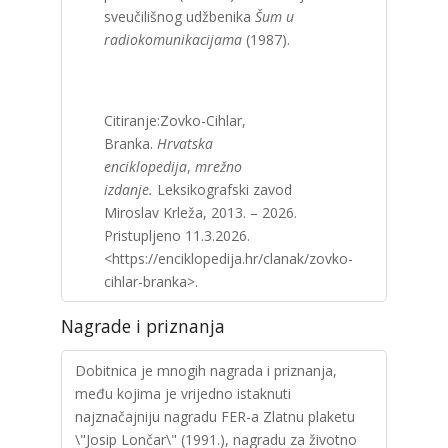
sveučilišnog udžbenika
Šum u
radiokomunikacijama
(1987).
Citiranje:Zovko-Cihlar,
Branka.
Hrvatska
enciklopedija
,
mrežno
izdanje.
Leksikografski zavod
Miroslav Krleža, 2013. – 2026.
Pristupljeno 11.3.2026.
<https://enciklopedija.hr/clanak/zovko-
cihlar-branka>.
Nagrade i priznanja
Dobitnica je mnogih nagrada i priznanja,
među kojima je vrijedno istaknuti
najznačajniju nagradu FER-a Zlatnu plaketu
\"Josip Lončar\" (1991.), nagradu za životno