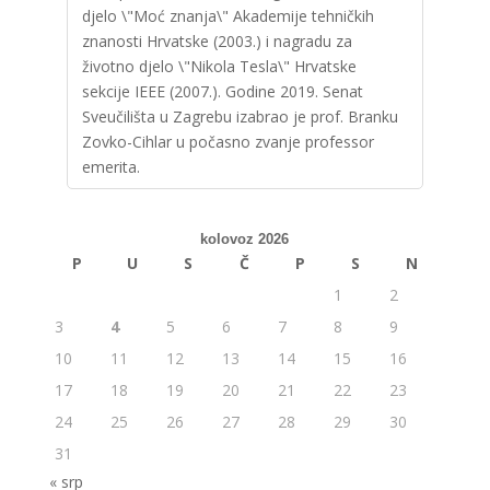
djelo \"Moć znanja\" Akademije tehničkih
znanosti Hrvatske (2003.) i nagradu za
životno djelo \"Nikola Tesla\" Hrvatske
sekcije IEEE (2007.). Godine 2019. Senat
Sveučilišta u Zagrebu izabrao je prof. Branku
Zovko-Cihlar u počasno zvanje professor
emerita.
kolovoz 2026
P
U
S
Č
P
S
N
1
2
3
4
5
6
7
8
9
10
11
12
13
14
15
16
17
18
19
20
21
22
23
24
25
26
27
28
29
30
31
« srp