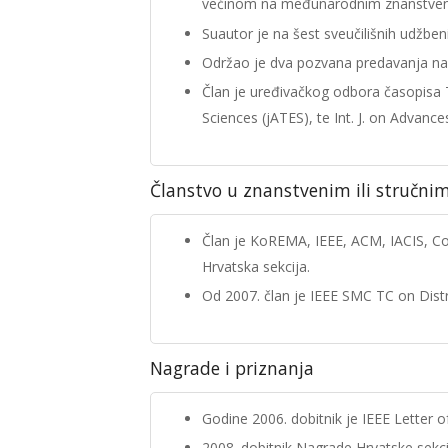
većinom na međunarodnim znanstven
Suautor je na šest sveučilišnih udžben
Održao je dva pozvana predavanja na
Član je uređivačkog odbora časopisa T
Sciences (jATES), te Int. J. on Advance
Članstvo u znanstvenim ili stručni
Član je KoREMA, IEEE, ACM, IACIS, Cog
Hrvatska sekcija.
Od 2007. član je IEEE SMC TC on Distr
Nagrade i priznanja
Godine 2006. dobitnik je IEEE Letter 
2008. dobitnik Nagrade Hrvatske sekcij