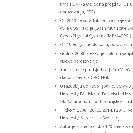
tima FERIT-a Osijek na projektu ICT u
obrazovanja, ESF).
Od 2019. je suradnik na dva projekta 
dvije COST akcije (Open Multiscale S
Cyber-Physical Systems (MPM4CPS)).
Od 1996. godine do sada, boravio je na 
Godine 2008. stekao je diplomu vanjsk
visoko obrazovanje.
Imenovan je predsjedavajućim Vijeća k
članom Savjeta CRO NGI.
U razdoblju od 1996. godine, boravio j
University Bratislava, TechnischeUniv
Međunarodnom konferencijskom i istr
Tijekom 2008., 2013., 2014. i 2016. b
University, Västeras u Švedskoj.
Autor je ili suautor oko 120 znanstven