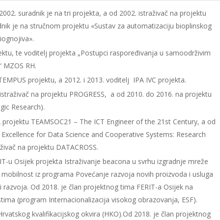
002. suradnik je na tri projekta, a od 2002. istraživač na projektu
nik je na stručnom projektu «Sustav za automatizaciju bioplinskog
iognojiva».
ektu, te voditelj projekta „Postupci raspoređivanja u samoodrživim
a“ MZOS RH.
 TEMPUS projektu, a 2012. i 2013. voditelj IPA IVC projekta.
-istraživač na projektu PROGRESS, a od 2010. do 2016. na projektu
gic Research).
 projektu TEAMSOC21 – The ICT Engineer of the 21st Century, a od
 Excellence for Data Science and Cooperative Systems: Research
traživač na projektu DATACROSS.
ERIT-u Osijek projekta Istraživanje beacona u svrhu izgradnje mreže
u mobilnost iz programa Povećanje razvoja novih proizvoda i usluga
ja i razvoja. Od 2018. je član projektnog tima FERIT-a Osijek na
tima (program Internacionalizacija visokog obrazovanja, ESF).
Hrvatskog kvalifikacijskog okvira (HKO).Od 2018. je član projektnog