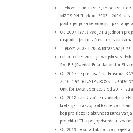
Tijekom 1996. i 1997., te od 1997. do 2
MZOS RH. Tijekom 2003. i 2004. surad
postrojenja za separaciju i pakiranje b
Od 2007. istraživač je na jednom proj
raspodijeljenim računalnim sustavim
Tijekom 2007. i 2008. istraživač je na
Od 2007. do 2011. je vanjski suradnik
RALF 3 (SwedishFoundation for Strate
Od 2017. je predavač na Erasmus KA2
2016. član je DATACROSS – Center of
Unit for Data Science, a od 2017. is
Od 2018. istraživač je i voditelj na F
kretanja – razvoj platforme za urban
koji proizlaze iz aktivnosti istraživan
projektu ICT u poljoprivrednim znanos
Od 2019. je suradnik na dva projekta 