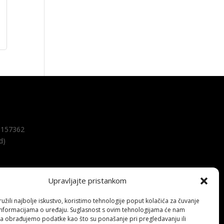
157362
d)
Upravljajte pristankom
žili najbolje iskustvo, koristimo tehnologije poput kolačića za čuvanje
up informacijama o uređaju. Suglasnost s ovim tehnologijama će nam
a obrađujemo podatke kao što su ponašanje pri pregledavanju ili