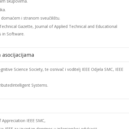
im skupovima.
ika.
 domaćem i stranom sveučilištu.
echnical Gazette, Journal of Applied Technical and Educational
s in Software.
m asocijacijama
nitive Science Society, te osnivač i voditelj IEEE Odjela SMC, IEEE
ibutedIntelligent Systems.
of Appreciation IEEE SMC,
e IEEE za izuzetan doprinos u inženjerskoj edukaciji.