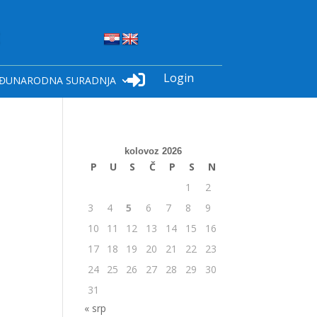
Login

ĐUNARODNA SURADNJA
kolovoz 2026
P
U
S
Č
P
S
N
1
2
3
4
5
6
7
8
9
10
11
12
13
14
15
16
17
18
19
20
21
22
23
24
25
26
27
28
29
30
31
« srp