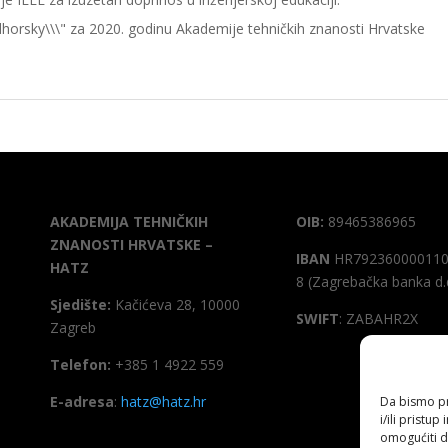
dhorsky\\\" za 2020. godinu Akademije tehničkih znanosti Hrvatske
AKADEMIJA TEHNIČKIH
OIB:
89465386965
ZNANOSTI HRVATSKE –
IBAN
HR792360000110
HATZ
8 (Zagrebačka banka d.
Sjedište:
Kačićeva 28, 10000
SWIFT
: ZABAHR2X
Zagreb
Telefon:
+385 1 4922 559
E-adresa
:
hatz@hatz.hr
Da bismo pru
i/ili prist
omogućiti d