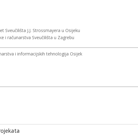
et Sveučilišta J.J. Strossmayera u Osijeku
ke i računarstva Sveučilišta u Zagrebu
narstva i informacijskih tehnologija Osijek
rojekata