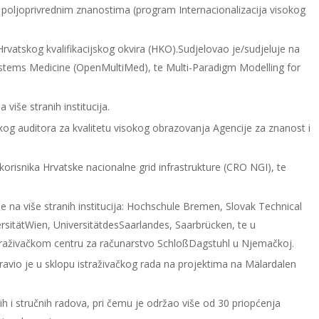
 poljoprivrednim znanostima (program Internacionalizacija visokog
Hrvatskog kvalifikacijskog okvira (HKO).Sudjelovao je/sudjeluje na
ystems Medicine (OpenMultiMed), te Multi-Paradigm Modelling for
više stranih institucija.
og auditora za kvalitetu visokog obrazovanja Agencije za znanost i
orisnika Hrvatske nacionalne grid infrastrukture (CRO NGI), te
e na više stranih institucija: Hochschule Bremen, Slovak Technical
ersitätWien, UniversitätdesSaarlandes, Saarbrücken, te u
aživačkom centru za računarstvo SchloßDagstuhl u Njemačkoj.
oravio je u sklopu istraživačkog rada na projektima na Mälardalen
ih i stručnih radova, pri čemu je održao više od 30 priopćenja