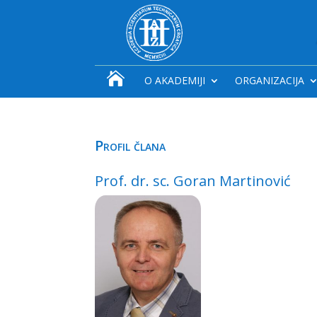

O AKADEMIJI
ORGANIZACIJA
Profil člana
Prof. dr. sc. Goran Martinović