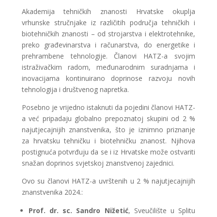
Akademija tehničkih znanosti Hrvatske okuplja
vrhunske stručnjake iz različitih područja tehničkih i
biotehničkih znanosti – od strojarstva i elektrotehnike,
preko građevinarstva i računarstva, do energetike i
prehrambene tehnologije. Članovi HATZ-a svojim
istraživačkim radom, međunarodnim suradnjama i
inovacijama kontinuirano doprinose razvoju novih
tehnologija i društvenog napretka.
Posebno je vrijedno istaknuti da pojedini članovi HATZ-
a već pripadaju globalno prepoznatoj skupini od 2 %
najutjecajnijih znanstvenika, što je iznimno priznanje
za hrvatsku tehničku i biotehničku znanost. Njihova
postignuća potvrđuju da se i iz Hrvatske može ostvariti
snažan doprinos svjetskoj znanstvenoj zajednici.
Ovo su članovi HATZ-a uvrštenih u 2 % najutjecajnijih
znanstvenika 2024.:
Prof. dr. sc. Sandro Nižetić
, Sveučilište u Splitu