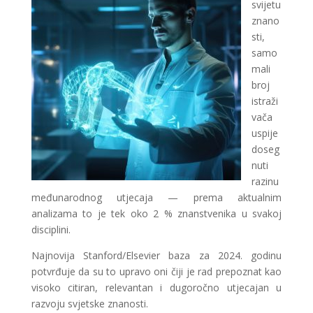
svijetu
znano
sti,
samo
mali
broj
istraži
vača
uspije
doseg
nuti
razinu
međunarodnog utjecaja — prema aktualnim
analizama to je tek oko 2 % znanstvenika u svakoj
disciplini.
Najnovija Stanford/Elsevier baza za 2024. godinu
potvrđuje da su to upravo oni čiji je rad prepoznat kao
visoko citiran, relevantan i dugoročno utjecajan u
razvoju svjetske znanosti.