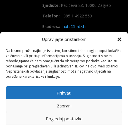
Sjedište:
Kačićeva 28, 10000 Zagreb
Telefon:
+385 1 4922 559
E-adresa
:
hatz@hatz.hr
Upravljajte pristankom
OIB:
89465386965
Da bismo pružili najbolje iskustvo, koristimo tehnologije poput kolačića
IBAN
HR7923600001101573628
za čuvanje i/ili pristup informacijama o uređaju. Suglasnost s ovim
(Zagrebačka banka d.d)
tehnologijama će nam omogućiti da obrađujemo podatke kao što su
ponašanje pri pregledavanju ili jedinstveni ID-ovi na ovoj web stranici.
SWIFT
: ZABAHR2X
Nepristanak ili povlačenje suglasnosti može negativno utjecati na
određene karakteristike i funkcije.
Prihvati
Copyright All right reserved HATZ – 2026
Zabrani
Pogledaj postavke