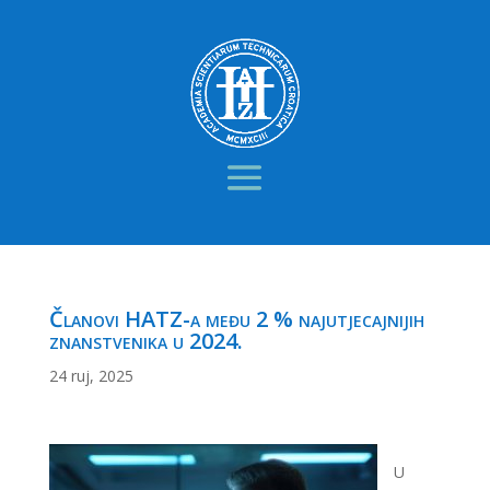
Članovi HATZ-a među 2 % najutjecajnijih
znanstvenika u 2024.
24 ruj, 2025
U