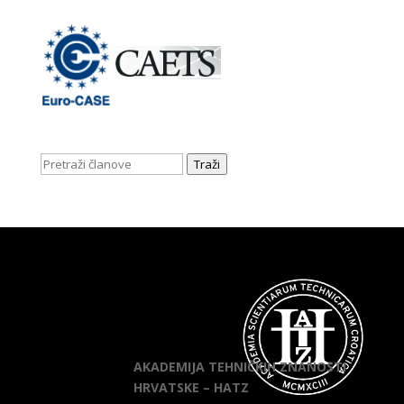
Traži
AKADEMIJA TEHNIČKIH ZNANOSTI
HRVATSKE – HATZ