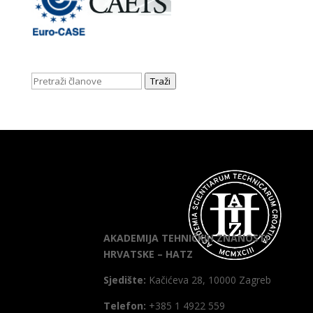
Traži
AKADEMIJA TEHNIČKIH ZNANOSTI
HRVATSKE – HATZ
Sjedište:
Kačićeva 28, 10000 Zagreb
Telefon:
+385 1 4922 559